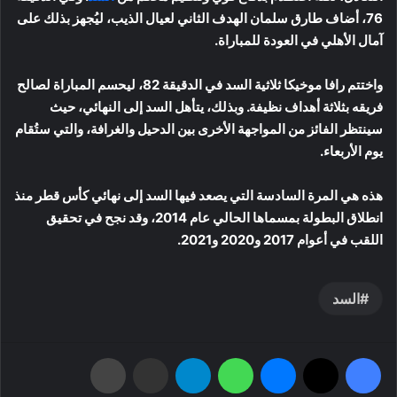
76، أضاف طارق سلمان الهدف الثاني لعيال الذيب، ليُجهز بذلك على
آمال الأهلي في العودة للمباراة.
واختتم رافا موخيكا ثلاثية السد في الدقيقة 82، ليحسم المباراة لصالح
فريقه بثلاثة أهداف نظيفة. وبذلك، يتأهل السد إلى النهائي، حيث
سينتظر الفائز من المواجهة الأخرى بين الدحيل والغرافة، والتي ستُقام
يوم الأربعاء.
هذه هي المرة السادسة التي يصعد فيها السد إلى نهائي كأس قطر منذ
انطلاق البطولة بمسماها الحالي عام 2014، وقد نجح في تحقيق
اللقب في أعوام 2017 و2020 و2021.
السد
فيسبوك
‫X
ماسنجر
واتساب
تيلقرام
مشاركة عبر البريد
طباعة