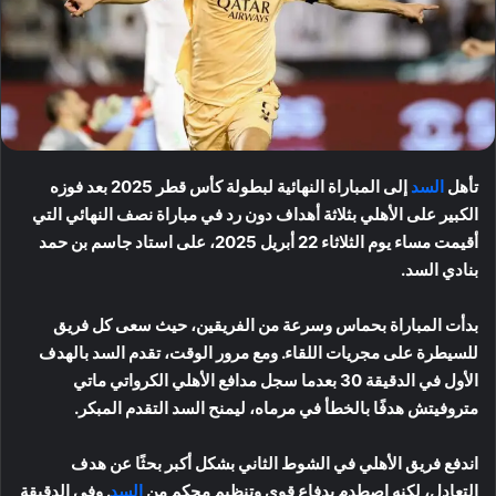
تأهل
السد
إلى المباراة النهائية لبطولة كأس قطر 2025 بعد فوزه
الكبير على الأهلي بثلاثة أهداف دون رد في مباراة نصف النهائي التي
أقيمت مساء يوم الثلاثاء 22 أبريل 2025، على استاد جاسم بن حمد
بنادي السد.
بدأت المباراة بحماس وسرعة من الفريقين، حيث سعى كل فريق
للسيطرة على مجريات اللقاء. ومع مرور الوقت، تقدم السد بالهدف
الأول في الدقيقة 30 بعدما سجل مدافع الأهلي الكرواتي ماتي
متروفيتش هدفًا بالخطأ في مرماه، ليمنح السد التقدم المبكر.
اندفع فريق الأهلي في الشوط الثاني بشكل أكبر بحثًا عن هدف
التعادل، لكنه اصطدم بدفاع قوي وتنظيم محكم من
السد
. وفي الدقيقة