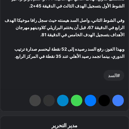
الشوط الأول بتسجيل الهدف الثالث في الدقيقة 45+2.
وفي الشوط الثاني، واصل السد هيمنته حيث سجل رافا موخيكا الهدف
الرابع في الدقيقة 67، قبل أن يختتم البرازيلي كلاودينهو مهرجان
الأهداف بتسجيل الهدف الخامس في الدقيقة 81.
وبهذا الفوز، رفع السد رصيده إلى 52 نقطة ليحسم صدارة ترتيب
الدوري، بينما تجمد رصيد الأهلي عند 35 نقطة في المركز الرابع.
السد
فيسبوك
‫X
ماسنجر
واتساب
تيلقرام
مشاركة عبر البريد
طباعة
مدير التحرير