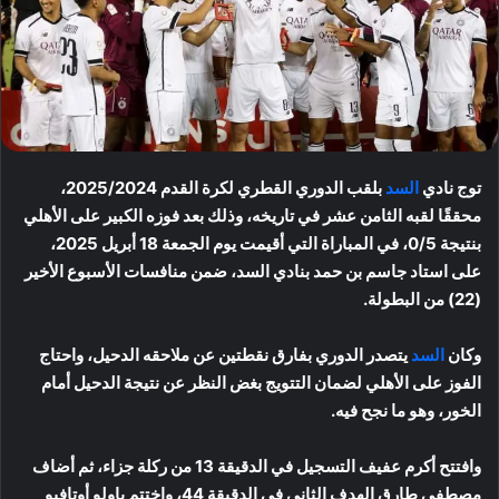
توج نادي
السد
بلقب الدوري القطري لكرة القدم 2025/2024،
محققًا لقبه الثامن عشر في تاريخه، وذلك بعد فوزه الكبير على الأهلي
بنتيجة 0/5، في المباراة التي أقيمت يوم الجمعة 18 أبريل 2025،
على استاد جاسم بن حمد بنادي السد، ضمن منافسات الأسبوع الأخير
(22) من البطولة.
وكان
السد
يتصدر الدوري بفارق نقطتين عن ملاحقه الدحيل، واحتاج
الفوز على الأهلي لضمان التتويج بغض النظر عن نتيجة الدحيل أمام
الخور، وهو ما نجح فيه.
وافتتح أكرم عفيف التسجيل في الدقيقة 13 من ركلة جزاء، ثم أضاف
مصطفى طارق الهدف الثاني في الدقيقة 44، واختتم باولو أوتافيو