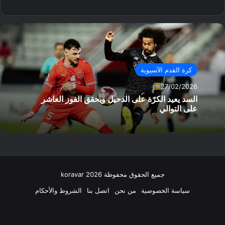
كرة القدم الآسيوية
27/02/2026
السد يعيد الكرّة على الدحيل ويحقق الفوز العاشر
على التوالي
جميع الحقوق محفوظة koravar 2026
سياسة الخصوصية
من نحن
اتصل بنا
الشروط والأحكام
فيسبوك
‫X
انستقرام