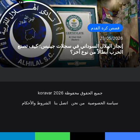
قصص كرة القدم
23/05/2026
إنجاز الهلال السوداني في سجلات جينيس: كيف تصنع
الحرب أبطالاً من نوع آخر؟
جميع الحقوق محفوظة koravar 2026
سياسة الخصوصية
من نحن
اتصل بنا
الشروط والأحكام
فيسبوك
‫X
انستقرام