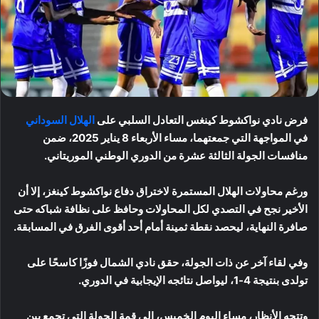
فرض نادي نواكشوط كينغس التعادل السلبي على
الهلال السوداني
في المواجهة التي جمعتهما، مساء الأربعاء 8 يناير 2025، ضمن
منافسات الجولة الثالثة عشرة من الدوري الوطني الموريتاني.
ورغم محاولات الهلال المستمرة لاختراق دفاع نواكشوط كينغز، إلا أن
الأخير نجح في التصدي لكل المحاولات وحافظ على نظافة شباكه حتى
صافرة النهاية، ليحصد نقطة ثمينة أمام أحد أقوى الفرق في المسابقة.
وفي لقاء آخر عن ذات الجولة، حقق نادي الشمال فوزًا كاسحًا على
تولدى بنتيجة 4-1، ليواصل نتائجه الإيجابية في الدوري.
وتتجه الأنظار، مساء اليوم الخميس، إلى قمة الجولة التي تجمع بين