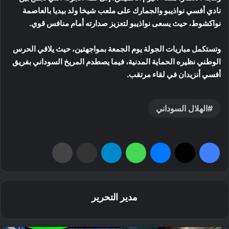
نادي أفسي نواذيبو والجمارك على ملعب شيخا ولد بيديا بالعاصمة
نواكشوط، حيث يسعى نواذيبو لتعزيز صدارته أمام منافس قوي.
وتستكمل مباريات الجولة يوم الجمعة بمواجهتين، حيث يلاقي الحرس
الوطني نظيره الحماية المدنية، فيما يصطدم المريخ السوداني بفريق
أفسي أنزيدان في لقاء مرتقب.
الهلال السوداني
فيسبوك
‫X
ماسنجر
واتساب
تيلقرام
مشاركة عبر البريد
طباعة
مدير التحرير