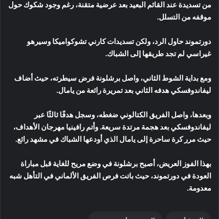
من تسديدة عند القائم البعيد بعد عرضية متقنة، رغم وجود شكوك حول
موقفه من التسلل.
دورتموند حاول الرد، ولكن تسديدات كارني تشوكواميكا وسيرهو
غيراسي لم تجد طريقها إلى الشباك.
ومع بداية الشوط الثاني، واصل برشلونة فرض سيطرته، حيث أضاف
ليفاندوفسكي هدفه الثاني بعد تمريرة رائعة من يامال.
وبعدها، واصل الفريق الكتالوني ضغطه، وسجل هدفًا ثالثًا عبر
ليفاندوفسكي بعد هجمة مرتدة سريعة. وأتم رافينيا مهرجان الأهداف،
حيث مرر كرة ساحرة إلى يامال الذي أودعها الشباك في مشهد رائع.
بهذا الفوز العريض، أصبح برشلونة في وضع مريح للغاية قبل مباراة
العودة في دورتموند، حيث باتت فرص الفريق الألماني في التأهل شبه
معدومة.