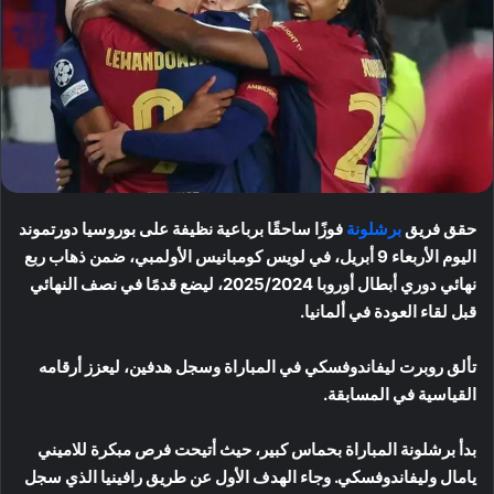
حقق فريق
برشلونة
فوزًا ساحقًا برباعية نظيفة على بوروسيا دورتموند
اليوم الأربعاء 9 أبريل، في لويس كومبانيس الأولمبي، ضمن ذهاب ربع
نهائي دوري أبطال أوروبا 2025/2024، ليضع قدمًا في نصف النهائي
قبل لقاء العودة في ألمانيا.
تألق روبرت ليفاندوفسكي في المباراة وسجل هدفين، ليعزز أرقامه
القياسية في المسابقة.
بدأ برشلونة المباراة بحماس كبير، حيث أتيحت فرص مبكرة للاميني
يامال وليفاندوفسكي. وجاء الهدف الأول عن طريق رافينيا الذي سجل