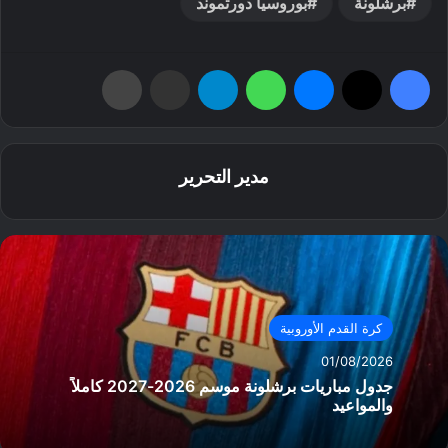
برشلونة
بوروسيا دورتموند
فيسبوك
‫X
ماسنجر
واتساب
تيلقرام
مشاركة عبر البريد
طباعة
مدير التحرير
كرة القدم الأوروبية
01/08/2026
جدول مباريات برشلونة موسم 2026-2027 كاملاً
والمواعيد