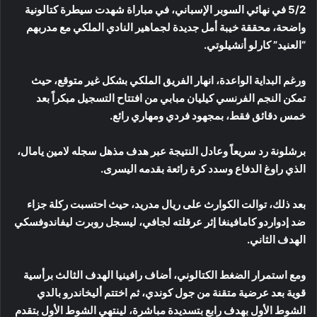
5/2 في نهائي السوبر الإسباني، في مباراة شهدت سيطرة كتالونية
واضحة، محققة خيبة أمل جديدة لجماهير النادي الملكي مع مدربهم
“العنيد” كارلو أنشيلوتي.
ورغم البداية الواعدة، انهار الفريق الملكي بشكل غير متوقع، حيث
تمكن النجم الفرنسي كيليان مبابي من افتتاح التسجيل مبكراً بعد
خمس دقائق فقط، بمجهود فردي ومهاري رائع.
برشلونة رد سريعاً وعادل النتيجة عبر هدف مذهل سجله لامين يامال،
الذي راوغ الدفاع وسدد كرة رائعة بقدمه اليسرى.
بعد ذلك، توالت الكوارث على ريال مدريد، حيث احتسبت ركلة جزاء
ضد إدواردو كامافينغا إثر عرقلته لجافي، ليسجل روبرت ليفاندوفسكي
الهدف الثاني.
ومع استمرار الضغط الكتالوني، أضاف رافينيا الهدف الثالث برأسية
قوية بعد عرضية متقنة من جول كوندي، ثم اختتم أليخاندرو بالدي
الشوط الأول بهدف رابع بتسديدة مباشرة، لينتهي الشوط الأول بتقدم