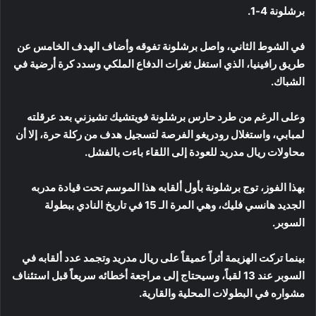
برشلونة 4-1.
في الشوط الثاني، واصل برشلونة تفوقه وأضاف الهدف الخامس عن
طريق رافينيا، الذي استغل ثغرات الدفاع الملكي وسدد كرة أرضية في
الشباك.
وعلى الرغم من طرد حارس برشلونة فويتشيك تشيزني بعد عرقلته
لمبابي، واستغلال رودريغو الفرصة لتسجيل هدف من ركلة حرة، إلا أن
محاولات ريال مدريد للعودة إلى اللقاء باءت بالفشل.
بهذا الفوز، توج برشلونة بأول ألقابه هذا الموسم تحت قيادة مدربه
الجديد هانسي فليك، وهي المرة الـ 15 في تاريخ النادي ببطولة
السوبر.
بينما تركت الهزيمة أثراً عميقاً على ريال مدريد وتجمد عدد ألقابه في
السوبر عند 13 لقباً، وسيحتاج إلى مراجعة أخطائه سريعاً قبل استئناف
مشواره في البطولات المحلية والقارية.