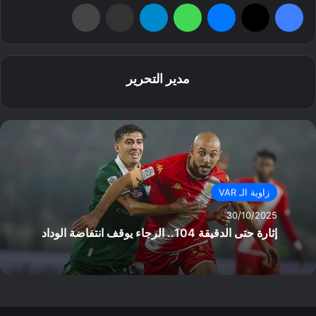
فيسبوك
‫X
ماسنجر
واتساب
تيلقرام
مشاركة عبر البريد
طباعة
مدير التحرير
زاوية الـ VAR
30/10/2025
إثارة حتى الدقيقة 104.. الرجاء يوقف انتفاضة الوداد