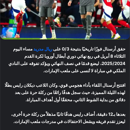
حقق أرسنال فوزًا تاريخيًا بنتيجة 0/3 على
ريال مدريد
مساء اليوم
الثلاثاء 8 أبريل في ربع نهائي دوري أبطال أوروبا لكرة القدم
2025/2024، ليضع قدمًا في نصف النهائي ويؤكد تفوقه على النادي
الملكي في مباراة لا تُنسى على ملعب الإمارات.
افتتح أرسنال اللقاء بأداء هجومي قوي، وكان اللاعب ديكلان رايس بطلًا
لهذه الليلة المميزة، حيث سجل هدفًا رائعًا من ركلة حرة على بعد
دقائق من بداية الشوط الثاني، محققًا أول أهداف المباراة.
بعدها بـ12 دقيقة، أضاف رايس هدفًا ثانيًا مذهلاً من ركلة حرة أخرى،
ليعزز تقدم فريقه ويشعل الاحتفالات في مدرجات ملعب الإمارات.