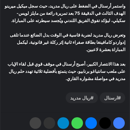
واستمر أرسنال في الضغط على ريال مدريد، حيث سجل ميكيل ميرينو
الهدف الثالث في الدقيقة 75 بعد تمريرة رائعة من مايلز لويس-
سكيلي، ليؤكد تفوق الفريق اللندني ويُجسد سيطرته على المباراة.
وتعرض ريال مدريد لضربة قاسية في الوقت بدل الضائع عندما تلقى
إدواردو كامافينغا بطاقة صفراء ثانية إثر ركلة غير قانونية، ليكمل
المباراة بعشرة لاعبين.
بعد هذا الانتصار الكبير، أصبح أرسنال في موقف قوي قبل لقاء الإياب
على ملعب سانتياغو برنابيو، حيث يتمتع بأفضلية ثلاثية تهدد حلم ريال
مدريد في مواصلة مشواره القاري.
ارسنال
ريال مدريد
فيسبوك
‫X
ماسنجر
واتساب
تيلقرام
مشاركة عبر البريد
طباعة