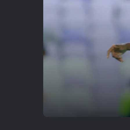
زاخو يتأهل إلى نصف
نهائي دوري أبطال الخليج
بالفوز على العين في عقر
داره
الهلال يُسقط الشارقة
ويحقق الفوز السادس
على التوالي في النخبة
ملحمة كروية في
الشارقة.. الملك يقهر
الغرافة برباعية قاتلة