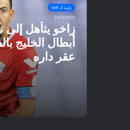
زاوية الـ VAR
23/12/2025
زاخو يتأهل إلى 
أبطال الخليج بال
عقر داره