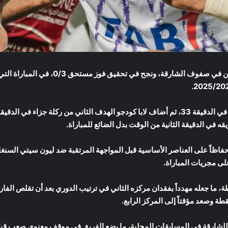
عن طريق سفيان رحيمي في الدقيقة 33، ثم أضاف لابا كودجو الهدف الثاني من ركلة
قه في الدقيقة الثانية من الوقت بدل الضائع للمباراة.
، حفاظاً على العناصر الأساسية قبل المواجهة المرتقبة ضد ليون سيتي السنغ
لى مجريات المباراة.
45 نقطة، ما جعله مهدداً بفقدان مركزه الثاني في ترتيب الدوري بعد أن تقلص ا
 للشارقة في المسابقات المحلية، ما يضع الفريق في موقف معنوي صعب قب