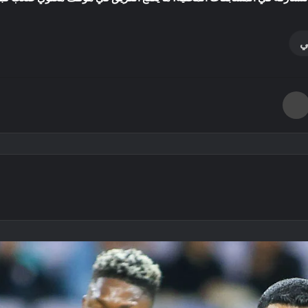
ي
طباعة