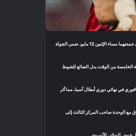
استغل العين غياب عدد من اللاعبين الأساسيين في صفوف الشارقة، ونجح في تحقيق فوز مستحق 0/3، في المباراة التي جمعتهما مساء الإثنين 12 مايو، ضمن الجولة
 جزاء في الدقيقة الخامسة من الوقت بدل الضائع للشوط
افوري في نهائي دوري أبطال آسيا، مما أثر
لفارق مع الوحدة صاحب المركز الثالث إلى
ل خوض النهائي الآسيوي.