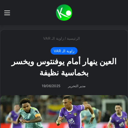
بحث عن
الق
الرئيسية
/
زاوية الـ VAR
زاوية الـ VAR
العين ينهار أمام يوفنتوس ويخسر
بخماسية نظيفة
مدير التحرير
19/06/2025