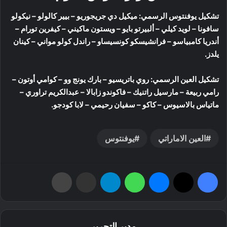
تشكيل يوفنتوس الرسمي: ميكيل دي جريجوريو – بيير كالولو – نيكولو
سافونا – لويد كيلي – ألبيرتو بايو – ويستون ماكيني – كيفرين تورام –
أندريا كامبياسو – فرانشيسكو كونسيساو – راندل كولو مواني – كينان
يلدز.
تشكيل العين الرسمي: روي باتريسيو – بارك يونج وو – كوامي أوتون –
رامي ربيعة – مارسيل راتنيك – فاكوندو زابالا – عبدالكريم تراوري –
ماتياس بالاسيوس – كاكو – سفيان رحيمي – لابا كودجو.
العين الاماراتي
يوفنتوس
فيسبوك
‫X
ماسنجر
واتساب
تيلقرام
مشاركة عبر البريد
طباعة
مدير التحرير