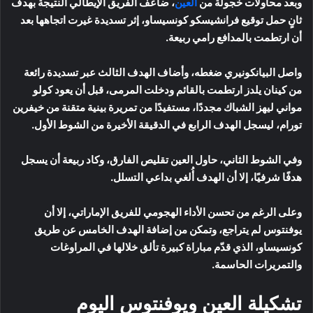
وبعد محاولات خجولة من
العين
، ضاعف الفريق الإيطالي النتيجة بهدف
ثانٍ حمل توقيع فرانشيسكو كونسيساو، إثر تسديدة غيرت اتجاهها بعد
أن ارتطمت بالمدافع رامي ربيعة.
واصل البيانكونيري ضغطه، وأضاف الهدف الثالث عبر تسديدة رائعة
من كينان يلدز ارتطمت بالقائم ودخلت المرمى، قبل أن يعود كولو
مواني ليهز الشباك مجددًا، مستفيدًا من تمريرة بينية متقنة من خيفرين
تورام، ليسجل الهدف الرابع في الدقيقة الأخيرة من الشوط الأول.
وفي الشوط الثاني، حاول العين تقليص الفارق، وكاد ربيعة أن يسجل
هدفًا شرفيًا، إلا أن الهدف أُلغي بداعي التسلل.
وعلى الرغم من تحسن الأداء الهجومي للفريق الإماراتي، إلا أن
يوفنتوس لم يتراجع، وتمكن من إضافة الهدف الخامس عن طريق
كونسيساو، الذي قدّم مباراة كبيرة تألق خلالها في المراوغات
والتمريرات الحاسمة.
تشكيلة العين ويوفنتوس اليوم