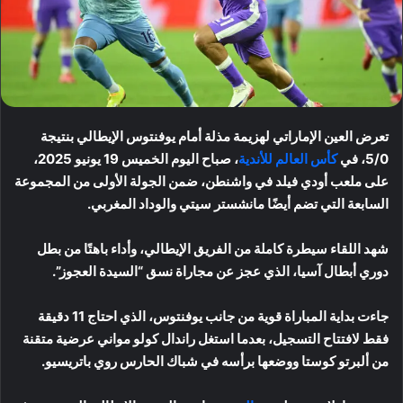
تعرض العين الإماراتي لهزيمة مذلة أمام يوفنتوس الإيطالي بنتيجة
5/0، في
كأس العالم للأندية
، صباح اليوم الخميس 19 يونيو 2025،
على ملعب أودي فيلد في واشنطن، ضمن الجولة الأولى من المجموعة
السابعة التي تضم أيضًا مانشستر سيتي والوداد المغربي.
شهد اللقاء سيطرة كاملة من الفريق الإيطالي، وأداء باهتًا من بطل
دوري أبطال آسيا، الذي عجز عن مجاراة نسق “السيدة العجوز”.
جاءت بداية المباراة قوية من جانب يوفنتوس، الذي احتاج 11 دقيقة
فقط لافتتاح التسجيل، بعدما استغل راندال كولو مواني عرضية متقنة
من ألبرتو كوستا ووضعها برأسه في شباك الحارس روي باتريسيو.