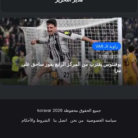
زاوية الـ VAR
07/03/2026
يوفنتوس يقترب من المركز الرابع بفوز ساحق على
بيزا
جميع الحقوق محفوظة koravar 2026
سياسة الخصوصية
من نحن
اتصل بنا
الشروط والأحكام
فيسبوك
‫X
انستقرام