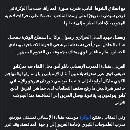
مع انطلاق الشوط الثاني، تغيرت صورة المباراة، حيث بدأ الوكرة في
فرض سيطرته تدريجيًا على وسط الملعب، معتمدًا على تحركات لاعبيه
الهجومية لإعادة المباراة إلى نصابها.
وبفضل جهود البديل الجزائري رضوان بركان، استطاع الوكرة تسجيل
هدف التعادل، مهدياً فريقه نقطة ثمينة في الجولة الافتتاحية، وتفادى
الخسارة أمام منافس قوي يمتلك مجموعة من النجوم المميزين.
العربي، بقيادة المدرب الإسباني بابلو أمو، دخل اللقاء بعد ميركاتو
صيفي قوي عزز صفوفه بلاعبين أمثال الإسباني بابلو سارابيا والمهاجم
الكيني مايكل أولونغا، إلى جانب الفرنسي جوردان فيريتو والإسباني
خافيير هيرنانديز، ما رفع سقف التطلعات لدى جماهير الفريق الذين
كانوا يتوقعون بداية قوية توصل الفريق إلى المنافسة منذ الجولات
الأولى.
وفي المقابل، يفتتح
الوكرة
موسمه بقيادة الإسباني فيسنتي مورينو،
مدرب الطموحات الكبرى لإعادة الفريق إلى واجهة المنافسة، وقد عزز