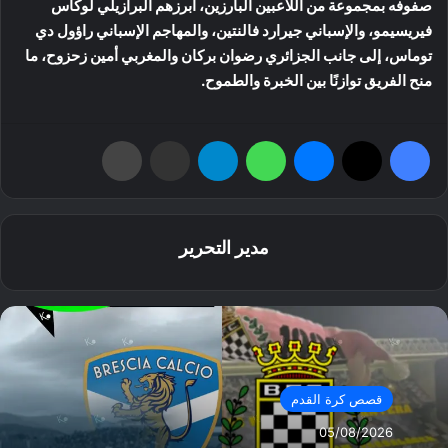
صفوفه بمجموعة من اللاعبين البارزين، أبرزهم البرازيلي لوكاس
فيريسيمو، والإسباني جيرارد فالنتين، والمهاجم الإسباني راؤول دي
توماس، إلى جانب الجزائري رضوان بركان والمغربي أمين زحزوح، ما
منح الفريق توازنًا بين الخبرة والطموح.
فيسبوك
‫X
ماسنجر
واتساب
تيلقرام
مشاركة عبر البريد
طباعة
مدير التحرير
قصص كرة القدم
05/08/2026