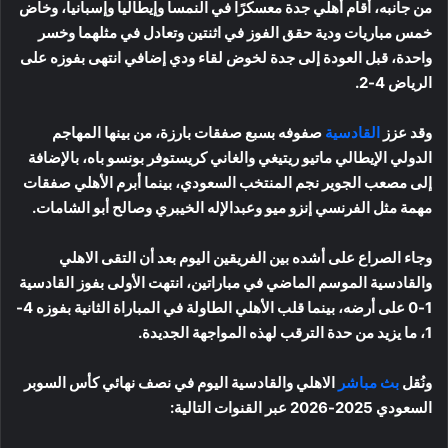
من جانبه، أقام أهلي جدة معسكرًا في النمسا وإيطاليا وإسبانيا، وخاض
خمس مباريات ودية حقق الفوز في اثنتين وتعادل في مثلهما وخسر
واحدة، قبل العودة إلى جدة لخوض لقاء ودي إضافي انتهى بفوزه على
الرياض 4-2.
وقد عزز
القادسية
صفوفه بسبع صفقات بارزة، من بينها المهاجم
الدولي الإيطالي ماتيو ريتيغي والغاني كريستوفر بونسو باه، بالإضافة
إلى مصعب الجوير نجم المنتخب السعودي، بينما أبرم الأهلي صفقات
مهمة مثل الفرنسي إنزو ميو وعبدالإله الخيبري وصالح أبو الشامات.
وجاء الصراع على أشده بين الفريقين اليوم بعد أن التقى الاهلي
والقادسية الموسم الماضي في مباراتين، انتهت الأولى بفوز القادسية
1-0 على أرضه، بينما قلب الأهلي الطاولة في المباراة الثانية بفوزه 4-
1، ما يزيد من حدة الترقب لهذه المواجهة الجديدة.
ونُقل
بث مباشر
الاهلي والقادسية اليوم في نصف نهائي كأس السوبر
السعودي 2025-2026 عبر القنوات التالية: