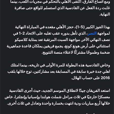
ومع اتساع الفارق، اكتفى الأهلي بالتحكم في مجريات اللعب، بينما
غابت ردة الفعل عن القادسية الذي استسلم للواقع حتى صافرة
النهاية.
بهذا الفوز الكبير (5-1)، حجز الأهلي مقعده في المباراة النهائية
لمواجهة
النصر
، الذي تأهل بدوره عقب تغلبه على الاتحاد 2-1 في
نصف النهائي الآخر. مواجهة السبت المرتقبة تعد بمثابة كلاسيكو
استثنائي على أرض هونغ كونغ، يجمع فريقين يملكان قاعدة جماهيرية
ضخمة وطموحًا مشتركًا لاعتلاء منصة التتويج.
وخاض القادسية هذه البطولة للمرة الأولى في تاريخه، بينما امتلك
اهلي جدة خبرة سابقة في المسابقة بعد مشاركتين، توج خلالها بلقب
2016 على حساب الهلال.
استعد الفريقان جيدًا لانطلاق الموسم الجديد، حيث أجرى القادسية
معسكرًا خارجيًا في ثلاث مراحل شملت هولندا وإسبانيا وإنجلترا، خاض
خلالها أربع مباريات ودية انتهت بخسارة واحدة وتعادل في ثلاث أخرى.