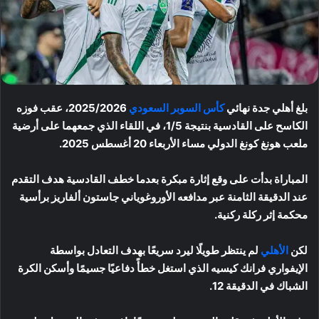
بلغ أهلي جدة نهائي
كأس السوبر السعودي
2025/2026، عقب فوزه
الكاسح على القادسية بنتيجة 1/5، في اللقاء الذي جمعهما على أرضية
ملعب هونغ كونغ الدولي مساء الأربعاء 20 أغسطس 2025.
المباراة بدأت على وقع إثارة مبكرة بعدما خطف القادسية هدف التقدم
عند الدقيقة الثامنة عبر مدافعه الأوروغوياني جاستون ألفاريز برأسية
محكمة إثر ركلة ركنية.
لكن
الأهلي
لم ينتظر طويلًا ليرد سريعًا بهدف التعادل بواسطة
الإيفواري فرانك كيسيه الذي استغل خطأً دفاعيًا جسيمًا وأسكن الكرة
الشباك في الدقيقة 12.