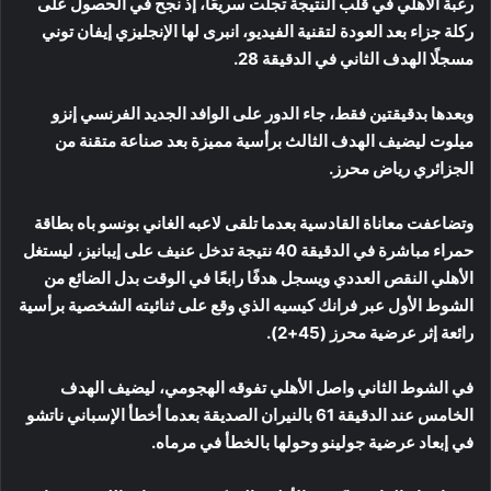
رغبة الأهلي في قلب النتيجة تجلت سريعًا، إذ نجح في الحصول على
ركلة جزاء بعد العودة لتقنية الفيديو، انبرى لها الإنجليزي إيفان توني
مسجلًا الهدف الثاني في الدقيقة 28.
وبعدها بدقيقتين فقط، جاء الدور على الوافد الجديد الفرنسي إنزو
ميلوت ليضيف الهدف الثالث برأسية مميزة بعد صناعة متقنة من
الجزائري رياض محرز.
وتضاعفت معاناة القادسية بعدما تلقى لاعبه الغاني بونسو باه بطاقة
حمراء مباشرة في الدقيقة 40 نتيجة تدخل عنيف على إيبانيز، ليستغل
الأهلي النقص العددي ويسجل هدفًا رابعًا في الوقت بدل الضائع من
الشوط الأول عبر فرانك كيسيه الذي وقع على ثنائيته الشخصية برأسية
رائعة إثر عرضية محرز (45+2).
في الشوط الثاني واصل الأهلي تفوقه الهجومي، ليضيف الهدف
الخامس عند الدقيقة 61 بالنيران الصديقة بعدما أخطأ الإسباني ناتشو
في إبعاد عرضية جولينو وحولها بالخطأ في مرماه.