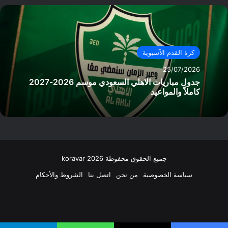
كرة القدم الآسيوية
25/07/2026
جدول مباريات الاهلي السعودي موسم 2026-2027
كاملاً والمواعيد
جميع الحقوق محفوظة koravar 2026
سياسة الخصوصية
من نحن
اتصل بنا
الشروط والأحكام
فيسبوك
‫X
انستقرام