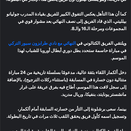
كما أن هذا التأهل يعكس التفوق الكبير للفريق بقيادة المدرب جوليانو
بيلليتي، الذي قاد الفريق إلى نصف النهائي بعد مشوار قوي في
المجموعات ومرحلة الـ16 والـ8.
ويلتقي الفريق الكتالوني في
النهائي مع نادي طرابزون سبور التركي
في مباراة حاسمة ستحدد بطل دوري أبطال أوروبا للشباب لهذا
الموسم.
دخل ألكمار اللقاء بثقة عالية، مدعومًا بسلسلة تاريخية من 24 مباراة
متتالية دون خسارة في المسابقة (باستثناء ركلات الترجيح)، بالإضافة
إلى سجل لافت هذا الموسم، أطاح فيه بفرق عريقة على غرار
مانشستر يونايتد، بنفيكا، وريال مدريد.
بينما، سعى برشلونة إلى الثأر من خسارته السابقة أمام ألكمار،
وتسجيل اسمه كأول فريق يحقق اللقب ثلاث مرات في تاريخ البطولة.
وبلغ الفريق الكتالوني نصف النهائي للمرة الخامسة، بقيادة المدرب