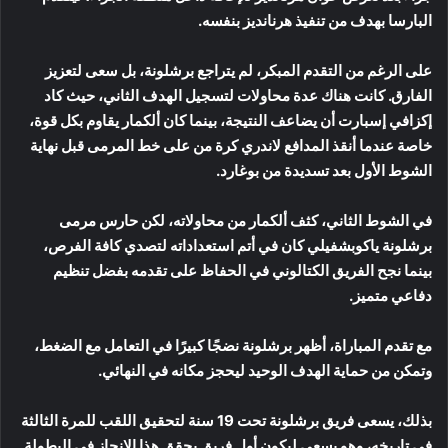
البارسا بهدف من تنفيذ هرنانديز بنفسه.
على الرغم من التقدم المبكر، لم يتراجع برشلونة، بل سعى لتعزيز
الفارق. كانت هناك عدة محاولات لتسجيل الهدف الثاني، حيث كاد
إكزافي إسبارت أن يضاعف النتيجة، بينما كان ألكمار يقاوم بكل قوة،
خاصة عندما أنقذ المدافع لاندري كرة من على خط المرمى قبل نهاية
الشوط الأول بعد تسديدة من بوغارد.
في الشوط الثاني، كثف ألكمار من محاولاته، لكن حارس مرمى
برشلونة ياكوبشفيلي كان في أتم استعداداته لتصدي كافة الفرص،
بينما نجح الفريق الكتالوني في الحفاظ على تقدمه بفضل تنظيم
دفاعي متميز.
مع تقدم المباراة، أظهر برشلونة نضجًا كبيرًا في التعامل مع الضغط،
وتمكن من حماية الهدف الوحيد ليحجز مكانه في النهائي.
بذلك، يسعى فريق برشلونة تحت 19 سنة لتحقيق اللقب للمرة الثالثة
في تاريخه، وهو يسعى ليكون أول فريق يحقق هذا الإنجاز في البطولة.