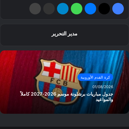
فيسبوك
‫X
ماسنجر
واتساب
تيلقرام
مشاركة عبر البريد
طباعة
مدير التحرير
كرة القدم الأوروبية
01/08/2026
جدول مباريات برشلونة موسم 2026-2027 كاملاً
والمواعيد