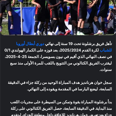
تأهل فريق برشلونة تحت 19 سنة إلى نهائي
دوري أبطال أوروبا
للشباب
لكرة القدم 2025/2024، بعد فوزه على الكمار الهولندي 0/1
في نصف النهائي الذي أقيم في نيون بسويسرا، الجمعة 25-4-2025،
ليقترب الفريق الكتالوني من التتويج باللقب للمرة الأولى منذ سبع
سنوات.
سجل خوان هرنانديز هدف المباراة الوحيد من ركلة جزاء في الدقيقة
السابعة، ليضع البارسا في المقدمة ويقوده إلى النهائي.
بدأ برشلونة المباراة بقوة وتمكن من السيطرة على مجريات اللعب
منذ البداية. في الدقيقة السابعة، حصل الفريق الكتالوني على ركلة
جزاء بعد تعرض خوان هرنانديز للإعاقة داخل منطقة الجزاء، ليتقدم