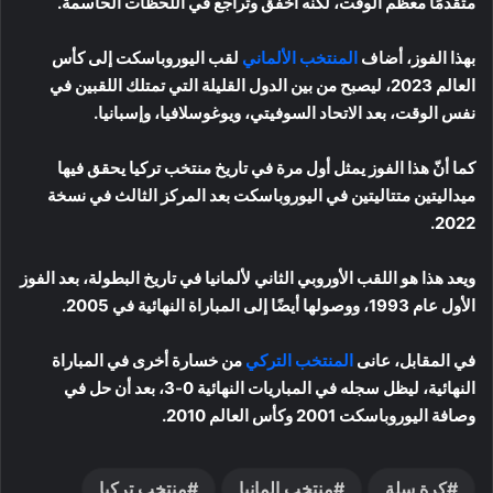
متقدمًا معظم الوقت، لكنه أخفق وتراجع في اللحظات الحاسمة.
بهذا الفوز، أضاف
المنتخب الألماني
لقب اليوروباسكت إلى كأس
العالم 2023، ليصبح من بين الدول القليلة التي تمتلك اللقبين في
نفس الوقت، بعد الاتحاد السوفيتي، ويوغوسلافيا، وإسبانيا.
كما أنّ هذا الفوز يمثل أول مرة في تاريخ منتخب تركيا يحقق فيها
ميداليتين متتاليتين في اليوروباسكت بعد المركز الثالث في نسخة
2022.
ويعد هذا هو اللقب الأوروبي الثاني لألمانيا في تاريخ البطولة، بعد الفوز
الأول عام 1993، ووصولها أيضًا إلى المباراة النهائية في 2005.
في المقابل، عانى
المنتخب التركي
من خسارة أخرى في المباراة
النهائية، ليظل سجله في المباريات النهائية 0-3، بعد أن حل في
وصافة اليوروباسكت 2001 وكأس العالم 2010.
كرة سلة
منتخب المانيا
منتخب تركيا