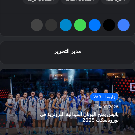
فيسبوك
‫X
ماسنجر
واتساب
تيلقرام
مشاركة عبر البريد
طباعة
مدير التحرير
زاوية الـ VAR
14/09/2025
يانيس يمنح اليونان الميدالية البرونزية في
يوروباسكت 2025