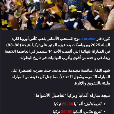
كورة فار
koravar
: توج المنتخب الألماني بلقب كأس أوروبا لكرة
السلة 2025 يوروباسكت بعد فوزه المثير على تركيا بنتيجة (88-83)
في المباراة النهائية التي أقيمت الأحد 14 سبتمبر في العاصمة اللاتفية
ريغا، في واحدة من أقوى وأقرب النهائيات في تاريخ البطولة.
شهد اللقاء منافسة محتدمة منذ بدايته، حيث تغيرت السيطرة على
المباراة 15 مرة، وسُجل 11 تعادلاً، مما جعل كل دقيقة من المباراة
مليئة بالتشويق والإثارة.
نتيجة مباراة ألمانيا وتركيا “تفاصيل الأشواط”
الربع الأول
: ألمانيا
24-22
تركيا
الربع الثاني
: ألمانيا
16-24
تركيا