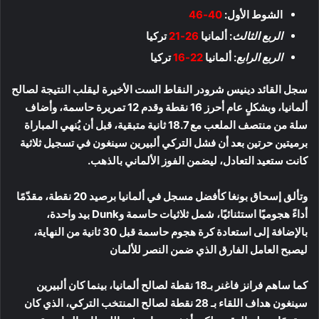
الشوط الأول:
40-46
الربع الثالث
: ألمانيا
26-21
تركيا
الربع الرابع
: ألمانيا
22-16
تركيا
سجل القائد دينيس شرودر النقاط الست الأخيرة ليقلب النتيجة لصالح
ألمانيا، وبشكلٍ عام أحرز 16 نقطة وقدم 12 تمريرة حاسمة، وأضاف
سلة من منتصف الملعب مع 18.7 ثانية متبقية، قبل أن يُنهي المباراة
برميتين حرتين بعد أن فشل التركي ألبيرين سينغون في تسجيل ثلاثية
كانت ستعيد التعادل، ليضمن الفوز الألماني بالذهب.
وتألق إسحاق بونغا كأفضل مسجل في ألمانيا برصيد 20 نقطة، مقدّمًا
أداءً هجوميًا استثنائيًا، شمل ثلاثيات حاسمة وDunk بيد واحدة،
بالإضافة إلى استعادة كرة هجوم حاسمة قبل 30 ثانية من النهاية،
ليصبح العامل الفارق الذي ضمن النصر للألمان
كما ساهم فرانز فاغنر بـ18 نقطة لصالح ألمانيا، بينما كان ألبيرين
سينغون هداف اللقاء بـ 28 نقطة لصالح المنتخب التركي، الذي كان