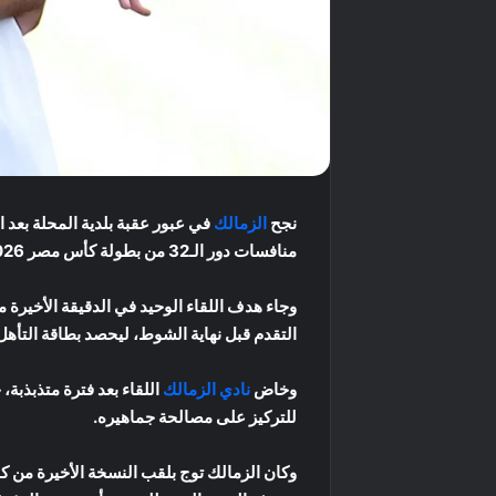
نجح
الزمالك
منافسات دور الـ32 من بطولة كأس مصر 2025/2026.
وجاء هدف اللقاء الوحيد في الدقيقة الأخير
التقدم قبل نهاية الشوط، ليحصد بطاقة التأهل إلى دور الـ16 لمواجهة فريق سيراميكا، الذي سبق وحجز مقعده ف
وخاض
نادي الزمالك
اللقاء بعد فترة متذبذب
للتركيز على مصالحة جماهيره.
وكان الزمالك توج بلقب النسخة الأخيرة من كأ