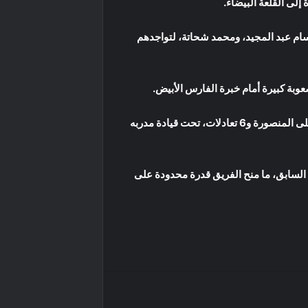
إلى القلعة البيضاء.
سام عبد المجيد، ومحمد شحاتة، لتواجدهم
ويعيش المحلة موسمًا صعبًا في الدوري المصري، حيث يحتل المركز الثامن عشر برصيد 9 نقاط، جمعها من انتصار وحيد على المنصورة و6 تعادلات، تحت قيادة مدربه
 السابق، ما منح الفريق قدرة محدودة على