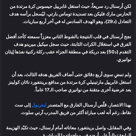
لكن أرسنال رد سريعاً، حيث استغل غابرييل جيسوس كرة مرتدة من
الحارس مارك فليكن بعد تسديدة توماس بارتي، ليُسجل برأسه هدف
التعادل (د29)، وهو الهدف السادس له في آخر أربع مباريات.
نجح أرسنال في قلب النتيجة بالشوط الثاني معززاً سمعته كأحد أفضل
الفرق في استغلال الكرات الثابتة، حيث سجل ميكيل ميرينو هدف
التقدم (د50) بعد دربكة في منطقة الجزاء عقب ركلة ركنية نفذها إيثان
نوانيري.
ولم تمضِ سوى أربع دقائق حتى أضاف الفريق هدفه الثالث، بعد أن
استغل غابرييل مارتينيلي كرة مرتدة من مدافع برينتفورد ناثان كولينز
بعد عرضية أخرى متقنة من نوانيري صاحب الـ17 عاماً.
بهذا الانتصار، قلّص أرسنال الفارق مع المتصدر
ليفربول
إلى ست
نقاط، رغم أنه لعب مباراة أكثر من فريق المدرب آرني سلوت.
وفي المقابل، واصل برينتفورد معاناته أمام أرسنال، حيث تكبّد الهزيمة
الرابعة توالياً على أرضه في مواجهاتهما المباشرة.