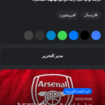
ارسنال
برينتفورد
فيسبوك
‫X
ماسنجر
واتساب
تيلقرام
مشاركة عبر البريد
طباعة
مدير التحرير
كرة القدم الأوروبية
29/07/2026
جدول مباريات ارسنال موسم 2026-2027 كاملاً