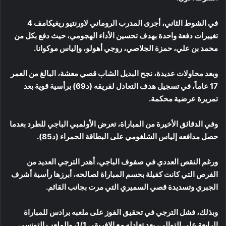
في الشوط الثاني، أجرى المدرب الروماني لاورنتيو ريغيكامف 4
تغييرات دفعة واحدة بهدف تحسين الأداء الهجومي، حيث دفع بكل من
محمد بن علي، حمزة الجلاصي، روجي أهولو، وإلياس موكوانا.
وبعد محاولات عديدة، نجح البديل الشاب قصي معشة، البالغ من العمر
17 عاماً، في تسجيل هدف التعادل لفريقه (د69) برأسية قوية بعد
تمريرة عرضية محكمة.
وفي الدقائق الأخيرة من المباراة، تعرض الأولمبي الباجي للطرد بعدما
حصل مدافعه إلياس الشلغومي على البطاقة الحمراء (د85).
ورغم النقص العددي في صفوف الباجي، أهدر الترجي العديد من
الفرص التي كانت كفيلة بحسم المباراة لصالحه، أبرزها رأسية أشرف
الجبري وتسديدة قصي السميري التي مرت بجانب القائم.
وبذلك، فشل الترجي في تحقيق الفوز على ملعبه برادس للمباراة
الرابعة على التوالي، بعد تعادله مع الإفريقي 1/1، والملعب التونسي