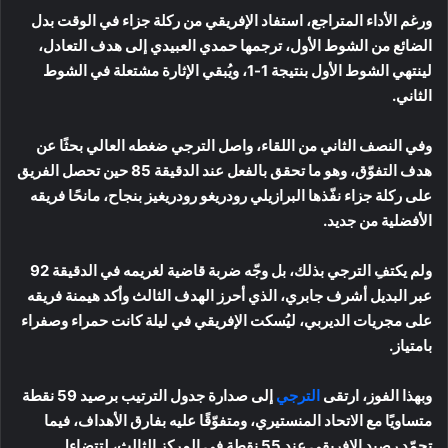
ورغم الأداء المتراجع، استفاد الإفريقي من ركلة جزاء في الوقت بدل
الضائع من الشوط الأول، ترجمها حمدي العبيدي إلى هدف التعادل،
لينتهي الشوط الأول بنتيجة 1-1، ويُبقي الإثارة مشتعلة في الشوط
الثاني.
وفي النصف الثاني من اللقاء، واصل الترجي ضغطه العالي بحثًا عن
هدف التفوّق، وهو ما تحقق بالفعل عند الدقيقة 85 حين تحصل الفريق
على ركلة جزاء نفّذها البرازيلي رودريغو رودريغيز بنجاح، مانحًا فريقه
الأفضلية من جديد.
ولم يكتفِ الترجي بذلك، بل وجّه ضربة قاضية لغريمه في الدقيقة 92
عبر البديل أشرف جابري، الذي أحرز الهدف الثالث وأكد هيمنة فريقه
على مجريات الديربي، ليُسكت الإفريقي في ليلة كانت حمراء وصفراء
بامتياز.
وبهذا الفوز، ارتقى
الترجي
إلى صدارة جدول الترتيب برصيد 59 نقطة
متساويًا مع الاتحاد المنستيري، ومتفوّقًا عليه بفارق الأهداف، فيما
تجمّد رصيد الإفريقي عند 55 نقطة في المركز الثالث، لتتضاءل