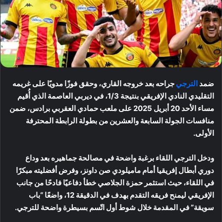
ضمد
الترجي
جراحه بعد خروجه القاري، وحقق فوزًا مدويًا على غريمه
التقليدي النادي الإفريقي بنتيجة 1/3، في ديربي العاصمة الذي أُقيم
مساء الأحد 20 أبريل 2025 على ملعب حمادي العقربي برادس، ضمن
منافسات الجولة السابعة والعشرين من بطولة الرابطة المحترفة
الأولى.
ودخل الترجي اللقاء برغبة واضحة في مصالحة جماهيره بعد وداع
دوري أبطال إفريقيا أمام ماميلودي صن داونز، وفرض أفضليته مبكرًا
في اللقاء، حيث استثمر حمزة الجلاصي خطأ دفاعيًا فادحًا من جانب
الإفريقي ليمنح فريقه التقدم بهدف في الدقيقة 12، واضعًا “باب
سويقة” في المقدمة خلال شوط أول اتّسم بسيطرة واضحة للترجي.