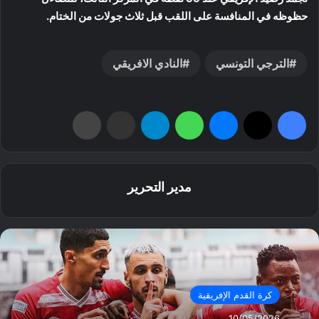
حظوظه في المنافسة على اللقب قبل ثلاث جولات من الختام.
الترجي التونسي
النادي الافريقي
فيسبوك
‫X
ماسنجر
واتساب
تيلقرام
مشاركة عبر البريد
طباعة
مدير التحرير
كرة القدم الإفريقية
10/05/2026