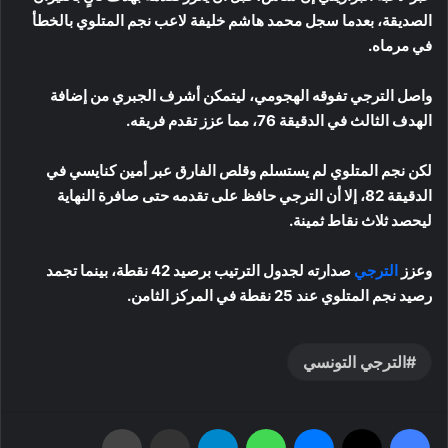
الصديقة، بعدما سجل محمد هاشم خليفة لاعب نجم المتلوي بالخطأ
في مرماه.
واصل الترجي تفوقه الهجومي، ليتمكن أشرف الجبري من إضافة
الهدف الثالث في الدقيقة 76، مما عزز تقدم فريقه.
لكن نجم المتلوي لم يستسلم وقلص الفارق عبر أمين كنايسي في
الدقيقة 82، إلا أن الترجي حافظ على تقدمه حتى صافرة النهاية
ليحصد ثلاث نقاط ثمينة.
وعزز
الترجي
صدارته لجدول الترتيب برصيد 42 نقطة، بينما تجمد
رصيد نجم المتلوي عند 25 نقطة في المركز الثامن.
الترجي التونسي
فيسبوك
‫X
ماسنجر
واتساب
تيلقرام
مشاركة عبر البريد
طباعة