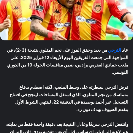
عاد
الترجي
من بعيد وحقق الفوز على نجم المتلوي بنتيجة (3-2)، في
المواجهة التي جمعت الفريقين اليوم الأربعاء 12 فبراير 2025، على
ملعب حمادي العقربي برادس، ضمن منافسات الجولة 19 من الدوري
التونسي.
فرض الترجي سيطرته على وسط الملعب، لكنه اصطدم بدفاع
متماسك من نجم المتلوي، الذي استغل المساحات لينجح في افتتاح
التسجيل عبر أحمد بوصيدة في الدقيقة 22، لينتهي الشوط الأول
بتقدم الضيوف بهدف دون رد.
وانتفض الترجي سريعًا وعادل النتيجة بعد دقيقة واحدة فقط من بدايته،
عبر لاعبه البرازيلي إن ساس، قبل أن يعزز تقدمه بهدف ثانٍ بالنيران