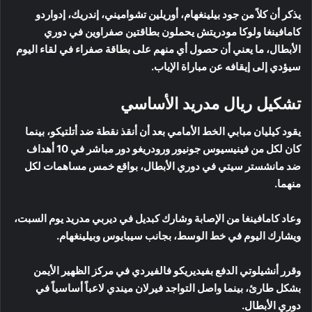
يذكر أن كلاً من جود بيلينغهام، أوريلين تشواميني، إندريك، إدواردو
كامافينغا ولوكا مودريتش يحملون بطاقتين صفراوين في دوري
الأبطال، ما يعني أن حصول أي منهم على بطاقة صفراء في لقاء اليوم
سيؤدي إلى إيقافه عن مباراة الإياب.
تشكيل ريال مدريد الأساسي
يقود كيليان مبابي الخط الأمامي بعد أن أنقذ نقطة ضد أتلتيكو، بينما
كان لكل من فينيسيوس جونيور ورودريغو دور مباشر في 10 أهداف
ضد مانشستر سيتي في دوري الأبطال، بواقع خمس مساهمات لكل
منهما.
وعاد كامافينغا من الإصابة وشارك كبديل في ديربي مدريد يوم السبت،
ويشارك اليوم في خط الوسط، بجانب سيبايوس وبيلينغهام.
وقرر أنشيلوتي الدفع بفيديريكو فالفيردي في مركز الظهير الأيمن
بشكل طارئ، بينما واصل التواجد فيرلان ميندي لاعباً أساسياً في
دوري الأبطال.