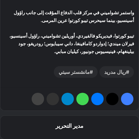
واستمر تشواميني في مركز قلب الدفاع المؤقت إلى جانب راؤول
أسينسيو، بينما سيحرس تيبو كورتوا عرين المرمى.
تيبو كورتوا، فيديريكو فالفيردي، أوريلين تشواميني، راؤول أسينسيو،
فيرلان ميندي؛ إدواردو كامافينغا، داني سيبايوس؛ رودريغو، جود
بيلينغهام، فينيسيوس جونيور، كيليان مبابي.
ريال مدريد
مانشستر سيتي
فيسبوك
‫X
ماسنجر
واتساب
تيلقرام
مشاركة عبر البريد
طباعة
مدير التحرير