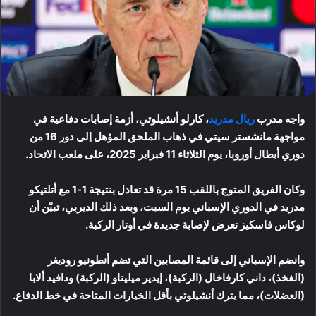
واجه مدرب
ريال مدريد
، كارلو أنشيلوتي، أزمة إصابات دفاعية في
مواجهة مانشستر سيتي في ذهاب الملحق المؤهل إلى دور 16 من
دوري أبطال أوروبا، يوم الثلاثاء 11 فبراير 2025، على ملعب الاتحاد.
وكان الفريق المتوج باللقب 15 مرة قد تعادل بنتيجة 1-1 مع أتلتيكو
مدريد في الدوري الإسباني يوم السبت، وبعد ذلك الديربي، تبيّن أن
لوكاس فاسكيز تعرض لإصابة جديدة في أوتار الركبة.
وانضم الإسباني إلى قائمة المصابين التي تضم أنطونيو روديغر
(الفخذ)، داني كارفاخال (الركبة)، إيدير ميليتاو (الركبة) ودافيد ألابا
(العضلات)، مما يترك أنشيلوتي بأقل الخيارات المتاحة في خط الدفاع.