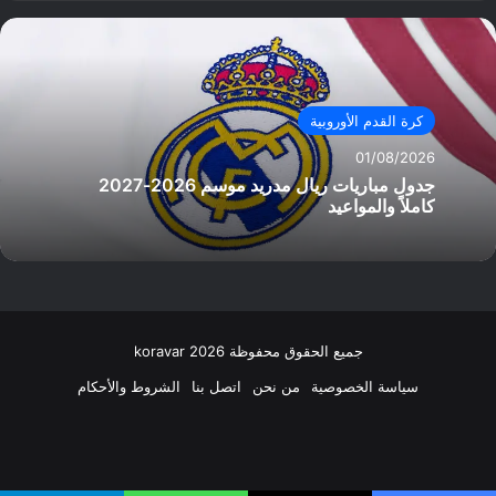
كرة القدم الأوروبية
01/08/2026
جدول مباريات ريال مدريد موسم 2026-2027
كاملاً والمواعيد
جميع الحقوق محفوظة koravar 2026
سياسة الخصوصية
من نحن
اتصل بنا
الشروط والأحكام
فيسبوك
‫X
انستقرام