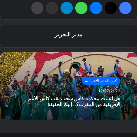
فيسبوك
‫X
ماسنجر
واتساب
تيلقرام
مشاركة عبر البريد
طباعة
مدير التحرير
كرة القدم الإفريقية
12/07/2026
هل أعلنت محكمة كاس سحب لقب كأس الأمم
الإفريقية من المغرب؟.. إليك الحقيقة