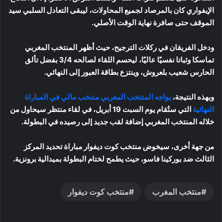
الإيفواري كان بالمرصاد لجميع المحاولات، ليبقى التعادل السلبي سيد
الموقف حتى صافرة نهاية الوقت الأصلي.
ودخل الفريقان في ركلات الترجيح، حيث أظهر المنتخب المغربي
تماسكا وثباتا نفسيًا عاليًا، ليحسم اللقاء لصالحه 3/4 بفضل تألق
الحارس شعيب بلعروش، وينتزع بطاقة العبور إلى النهائي.
وبهذه النتيجة،
يواجه المنتخب المغربي منتخب مالي في المباراة
النهائية
التي ستُقام يوم السبت 19 أبريل، في لقاء منتظر سيحاول من
خلاله المنتخب المغربي إضافة لقب جديد إلى رصيده في البطولة.
من جهة أخرى، سيخوض منتخب كوت ديفوار مباراة تحديد المركز
الثالث ضد بوركينا فاسو، حيث يطمح لختام البطولة بميدالية برونزية.
منتخب المغرب
منتخب كوت ديفوار