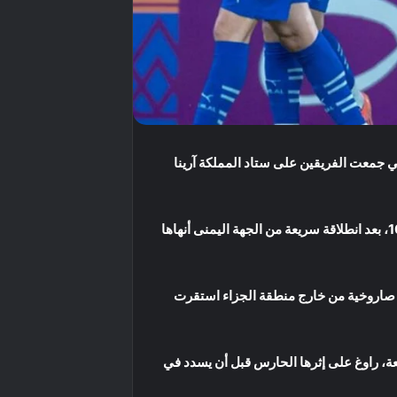
ما اكتسح ضيفه بيرسيبوليس الإيراني بنتيجة 4-1، في المواجهة التي جمعت الفريقين على ستاد المملكة آرينا
فرض الزعيم سيطرته منذ الدقائق الأولى، ليترجم أفضليته سريعًا عبر البرازيلي مالكوم الذي افتتح التسجيل في الدقيقة 10، بعد انطلاقة سريعة من الجهة اليمنى أنهاها
 كانسيلو، الذي أطلق تسديدة صاروخية من خارج منطقة الجزاء استقرت
 أضاف الهدف الثالث عند الدقيقة 38 بعد سلسلة تمريرات رائعة، راوغ على إثرها الحارس قبل أن يسدد في