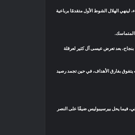
 عبر تسديدة قوية من قوس منطقة الجزاء، لينهي الهلال الشوط الأول متقدمًا برباعية
 المتماسك.
ن ركلة جزاء نفذها جيورجي غفيليسياني بنجاح، بعد تعرض عيسى آل كثير لعرقلة
 نقطة، متساويًا مع الأهلي السعودي، لكنه يتفوق بفارق الأهداف، في حين تجمد رصيد
قوية أمام الوصل الإماراتي، فيما يحل بيرسيبوليس ضيفًا على النصر