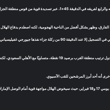
وعاد الدوسري ليوقع على الثنائية الشخصية له والرابع لفريقه في الدقيقة 45+1،
لفارق، وظهر بشكل أفضل من الناحية الهجومية، لكنه اصطدم بدفاع الهلال
ورغم بعض المحاولات، لم ينجح الفريق الإيراني في التسجيل إلا عند الدقيقة 90 م
بهذا الانتصار العريض، واصل الهلال تصدره لجدول ترتيب منطقة الغرب برصيد 19
وتختتم مرحلة الدوري بمباريات الجولة الثامنة يومي 17 و18 فبراير، حيث سيخوض الهلال مواجهة 