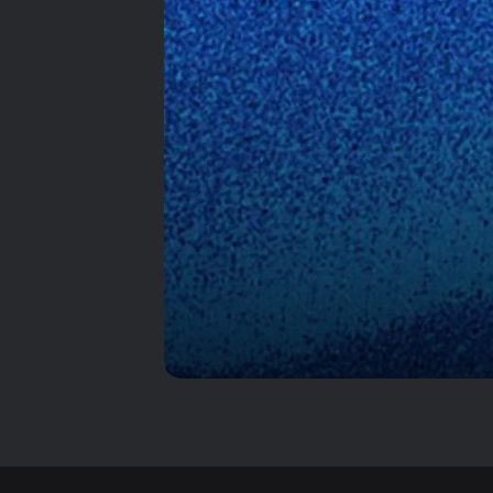
2027 كاملاً والمواعيد
بروفة نمساوية ناجحة..
الهلال يكتب أولى
صفحات تحضيرات موسم
2026-2027 بحبر أزرق
اللقب الأول لرونالدو مع
النصر ينتظر أسبوعاً آخر..
وبينتو يحمل وحده وزر
الليلة