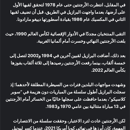
في المقابل، انتظرت الأرجنتين حتى عام 1978 لتحقق لقبها الأول
على أرضها، بعدما واجهت البرازيل في الطريق، قبل أن تضيف لقبها
الثاني في المكسيك عام 1986 بقيادة أسطورتها دييغو مارادونا.
التقى المنتخبان مجددًا في الأدوار الإقصائية لكأس العالم 1990، حيث
بلغت الأرجنتين النهائي وخسرت أمام ألمانيا الغربية.
بعد ذلك، أضافت البرازيل لقبين آخرين في 1994 و2002 لتصل إلى
خمسة ألقاب، بينما رفعت الأرجنتين رصيدها إلى ثلاثة ألقاب بفوزها
بكأس العالم 2022.
وشهدت مواجهات البلدين فترات من السيطرة المطلقة لأحدهما؛ إذ
سجلت البرازيل أطول سلسلة من المباريات دون هزيمة في “سوبر
كلاسيكو”، بعدما حافظت على سجلها خاليًا من الخسائر أمام الأرجنتين
في 13 مباراة متتالية بين عامي 1970 و1983.
لكن الأرجنتين عادت لترد الاعتبار، وحققت سلسلة من الانتصارات
المهمة، كان أبرزها في نهائي كوبا أمريكا 2021، عندما كسر ليونيل