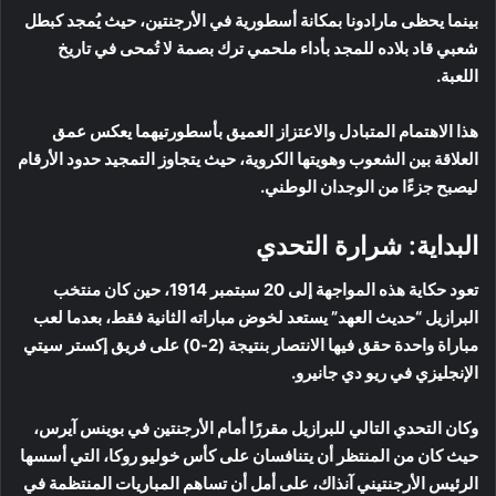
بينما يحظى مارادونا بمكانة أسطورية في الأرجنتين، حيث يُمجد كبطل
شعبي قاد بلاده للمجد بأداء ملحمي ترك بصمة لا تُمحى في تاريخ
اللعبة.
هذا الاهتمام المتبادل والاعتزاز العميق بأسطورتيهما يعكس عمق
العلاقة بين الشعوب وهويتها الكروية، حيث يتجاوز التمجيد حدود الأرقام
ليصبح جزءًا من الوجدان الوطني.
البداية: شرارة التحدي
تعود حكاية هذه المواجهة إلى 20 سبتمبر 1914، حين كان منتخب
البرازيل “حديث العهد” يستعد لخوض مباراته الثانية فقط، بعدما لعب
مباراة واحدة حقق فيها الانتصار بنتيجة (2-0) على فريق إكستر سيتي
الإنجليزي في ريو دي جانيرو.
وكان التحدي التالي للبرازيل مقررًا أمام الأرجنتين في بوينس آيرس،
حيث كان من المنتظر أن يتنافسان على كأس خوليو روكا، التي أسسها
الرئيس الأرجنتيني آنذاك، على أمل أن تساهم المباريات المنتظمة في