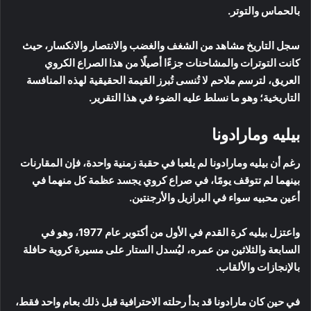
بالحماس والتوتر.
سجل التاريخ مشاهد من الشغف والغضب والانتصار والانكسار، حيث
كانت التوترات والمشاحنات جزءًا أصيلًا من هذا الصراع الكروي
العريق، لترسم ملاحم لا تُنسى تُبرز القيمة الحقيقية لهذه المنافسة
التاريخية؛ وهو ما نسلط عليه الضوء في هذا التقرير.
بيليه ومارادونا
رغم أن بيليه ومارادونا لم يلعبا في حقبة زمنية واحدة، فإن المقارنات
بينهما لم تتوقف يومًا، في صراع كروي يجسد عظمة كل منهما في
أعين محبيه سواء في البرازيل والأرجنتين.
واعتزل بيليه كرة القدم في الأول من أكتوبر عام 1977، وهو في
السابعة والثلاثين من عمره، ليُسدل الستار على مسيرة كروية حافلة
بالإنجازات والألقاب.
في حين كان مارادونا قد بدأ رحلته الاحترافية قبل ذلك بعام واحد فقط،