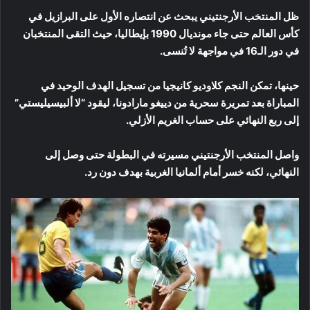
ظل المنتخب الأرجنتيني يبحث عن انتصاره الأول على البرازيل في
كأس العالم حتى جاء مونديال 1990 بإيطاليا، حيث التقى المنتخبان
في دور الـ16 في مواجهة لا تُنسى.
حينها، تمكن النجم كلاوديو كانيجيا من تسجيل الهدف الوحيد في
المباراة بعد تمريرة سحرية من دييغو مارادونا، ليقود “لا ألبيسيليستي”
إلى ربع النهائي على حساب الغريم الأزلي.
واصل المنتخب الأرجنتيني مسيرته في البطولة حتى وصل إلى
النهائي، لكنه خسر أمام ألمانيا الغربية بهدف دون رد.