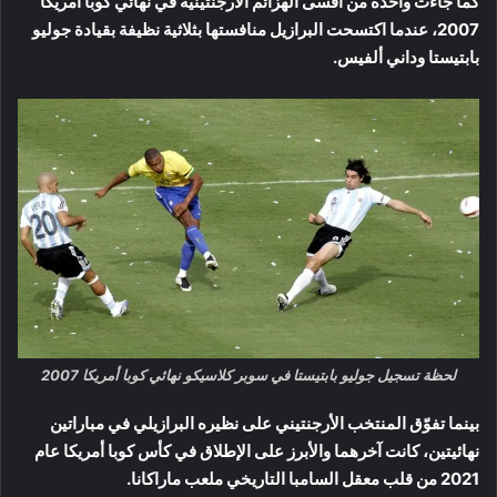
كما جاءت واحدة من أقسى الهزائم الأرجنتينية في نهائي كوبا أمريكا
2007، عندما اكتسحت البرازيل منافستها بثلاثية نظيفة بقيادة جوليو
بابتيستا وداني ألفيس.
لحظة تسجيل جوليو بابتيستا في سوبر كلاسيكو نهائي كوبا أمريكا 2007
بينما تفوّق المنتخب الأرجنتيني على نظيره البرازيلي في مباراتين
نهائيتين، كانت آخرهما والأبرز على الإطلاق في كأس كوبا أمريكا عام
2021 من قلب معقل السامبا التاريخي ملعب ماراكانا.