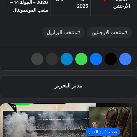
2026 – الجولة 14 –
الأرجنتين
2025
ملعب المونيمونتال
منتخب الارجنتين
منتخب البرازيل
فيسبوك
‫X
ماسنجر
واتساب
تيلقرام
مشاركة عبر البريد
طباعة
مدير التحرير
قصص كرة القدم