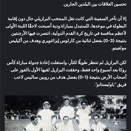
تحسين العلاقات بين البلدين الجارين.
إلا أن تأخر السفينة التي كانت تقل المنتخب البرازيلي حال دون إقامة
البطولة في موعدها، لتُستبدل بمباراة ودية أصبحت لاحقًا اللبنة الأولى
لأعظم منافسة في تاريخ كرة القدم الدولية، انتصرت فيها الأرجنتين
بنتيجة (3-0) بفضل ثنائية من كارلوس إيزاغويري وهدف من أكيليس
مولفينو.
لكن البرازيل لم تنتظر طويلًا للثأر، واستغلت إعادة جدولة مباراة كأس
روكا بعد أسبوع واحد فقط، وحققت البرازيل لقبها الأول بالفوز على
أصحاب الأرض بنتيجة (1-0) بفضل هدف من روبين ساليس لاعب
فريق “باوليستانو”.