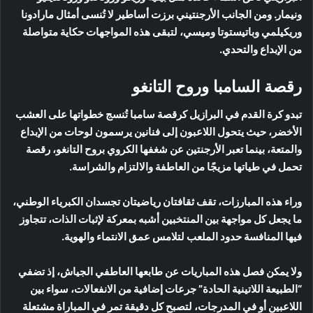
ونيمار. ومن الجانب الأرجنتيني برزت أساطير لا تُنسى أمثال مارادونا
وريكيلمي وباتيستوتا وميسي، لتبقى هذه المواجهات حكاية متواصلة
من الإبداع والتحدي.
رقصة السامبا وروح التانغو
تبدو كرة القدم في البرازيل كرقصة سامبا تُنسج خطواتها على العشب
الأخضر، حيث يتحول اللاعبون إلى فنانين يرسمون لوحات من الإبداع
والمتعة، بينما تعبر الأرجنتين عن شغفها الكروي بروح التانغو، رقصة
تحمل في طياتها مزيجًا من العاطفة والالتزام والشراسة.
وراء هذه المبارزات، تقف ثقافتان رياضيتان تجسدان الكبرياء الوطني،
ما يجعل كل مواجهة بين المنتخبين أشبه بمعركة لإثبات الذات، تتجاوز
فيها المنافسة حدود الملعب لتلامس عمق الانتماء والهوية.
ولا يمكن فصل هذه المباريات عن طابعها العاطفي الجياش، إذ تضفي
“الطبيعة اللاتينية الحادة” جرعات إضافية من الانفعالات، سواء بين
اللاعبين أو في المدرجات، لتصبح كل دقيقة تمر في المباراة مشتعلة