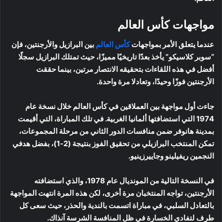
مواجهات كأس العالم
عندما يتعلق الأمر بمواجهات
كأس العالم
بين البرازيل والأرجنتين، فإن
“سوبر كلاسيكو” يأخذ بعدًا تاريخيًا مميزًا، حيث تمتلك البرازيل سجلًا
أفضل في هذه اللقاءات بتحقيقه الانتصار مرتين، بينما حققت
الأرجنتين فوزًا وحيدًا، وتعادلا مرة واحدة.
جاءت أول مواجهة بين العملاقين في كأس العالم خلال نسخة عام
1974 التي استضافتها ألمانيا الغربية. في تلك المباراة، التي أقيمت
بمدينة هانوفر ضمن منافسات الدور الثاني من مرحلة المجموعات،
تمكن المنتخب البرازيلي من تحقيق الفوز بنتيجة (2-1)، بفضل هدفي
النجمين ريفيلينو وجاييرزينيو.
في النسخة التالية من المونديال عام 1978، والذي استضافته
الأرجنتين، تواجه المنتخبان مرة أخرى، لكن هذه المرة انتهت المواجهة
بالتعادل السلبي، في مباراة اتسمت بالندية والحذر، حيث سعى كل
طرف لتفادي الخسارة في ظل المنافسة الشرسة آنذاك.