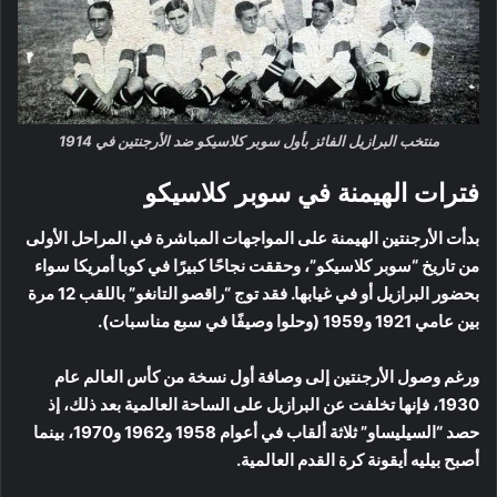
منتخب البرازيل الفائز بأول سوبر كلاسيكو ضد الأرجنتين في 1914
فترات الهيمنة في سوبر كلاسيكو
بدأت الأرجنتين الهيمنة على المواجهات المباشرة في المراحل الأولى
من تاريخ “سوبر كلاسيكو”، وحققت نجاحًا كبيرًا في كوبا أمريكا سواء
بحضور البرازيل أو في غيابها. فقد توج “راقصو التانغو” باللقب 12 مرة
بين عامي 1921 و1959 (وحلوا وصيفًا في سبع مناسبات).
ورغم وصول الأرجنتين إلى وصافة أول نسخة من كأس العالم عام
1930، فإنها تخلفت عن البرازيل على الساحة العالمية بعد ذلك، إذ
حصد “السيليساو” ثلاثة ألقاب في أعوام 1958 و1962 و1970، بينما
أصبح بيليه أيقونة كرة القدم العالمية.