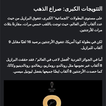
التتويجات الكبرى: صراع الذهب
على مستوى البطولات “الجماعية” الكبرى، تتفوق البرازيل من حيث
عدد ألقاب كأس العالم، حيث توجت باللقب خمس مرات، مقارنةً بثلاث
مرات للأرجنتين.
لكن في بطولة كوبا أمريكا، تتفوق الأرجنتين برصيد 16 لقبًا مقابل 9
ألقاب للبرازيل.
أما في الجوائز الفردية “أفضل لاعب في العالم”، فقد حققت البرازيل
8 ألقاب عبر نجومها مثل رونالدو، روماريو، ريفالدو، رونالدينيو وكاكا،
كما حصدت الأرجنتين 8 ألقاب ايضًا جميعها بفضل ليونيل ميسي.