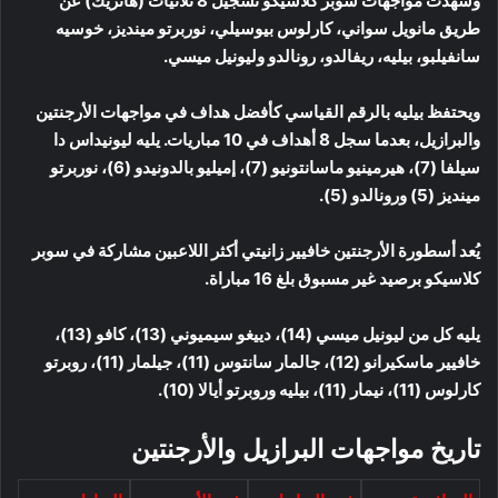
وشهدت مواجهات سوبر كلاسيكو تسجيل 8 ثلاثيات (هاتريك) عن
طريق مانويل سواني، كارلوس بيوسيلي، نوربرتو مينديز، خوسيه
سانفيلبو، بيليه، ريفالدو، رونالدو وليونيل ميسي.
ويحتفظ بيليه بالرقم القياسي كأفضل هداف في مواجهات الأرجنتين
والبرازيل، بعدما سجل 8 أهداف في 10 مباريات. يليه ليونيداس دا
سيلفا (7)، هيرمينيو ماسانتونيو (7)، إميليو بالدونيدو (6)، نوربرتو
مينديز (5) ورونالدو (5).
يُعد أسطورة الأرجنتين خافيير زانيتي أكثر اللاعبين مشاركة في سوبر
كلاسيكو برصيد غير مسبوق بلغ 16 مباراة.
يليه كل من ليونيل ميسي (14)، دييغو سيميوني (13)، كافو (13)،
خافيير ماسكيرانو (12)، جالمار سانتوس (11)، جيلمار (11)، روبرتو
كارلوس (11)، نيمار (11)، بيليه وروبرتو أيالا (10).
تاريخ مواجهات البرازيل والأرجنتين