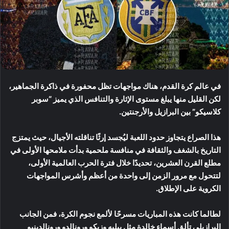
في عالم كرة القدم، هناك مواجهات تظل محفورة في ذاكرة الجماهير،
لكن القليل منها يبلغ مستوى الإثارة والتنافس الذي يميز “سوبر
كلاسيكو” بين البرازيل والأرجنتين.
هذا الصراع يتجاوز حدود اللعبة ليُجسد إرثًا تناقلته الأجيال، حيث يمتزج
التاريخ بالشغف والثقافة في منافسة ملحمية بدأت ملامحها الأولى في
مطلع القرن العشرين، تحديدًا خلال فترة الحرب العالمية الأولى،
لتتحول مع مرور الزمن إلى واحدة من أعظم وأشرس المواجهات
الكروية على الإطلاق.
لطالما كانت هذه المباريات مسرحًا لألمع نجوم الكرة، فمن الجانب
البرازيلي تألق أسماء خالدة مثل بيليه وزيكو ورونالدو ورونالدينيو