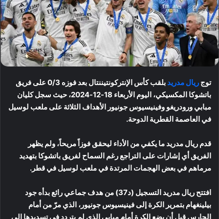
توج
ريال مدريد
بلقب كأس الإنتركونتيننتال بعد فوزه 0/3 على فريق
باتشوكا المكسيكي، اليوم الأربعاء 18-12-2024، حيث سجل كليان
مبابي ورودريغو وفينيسيوس جونيور الأهداف الثلاثة على ملعب لوسيل
في العاصمة القطرية الدوحة.
قدم ريال مدريد ما يكفي من الأداء ليحقق فوزاً مريحاً، ولم يظهر
الفريق أي إشارات على التراجع رغم السماح لفريق باتشوكا بتهديد
مرماهم في بعض الهجمات المرتدة في ملعب لوسيل في قطر.
افتتح ريال مدريد التسجيل (د37) من هدف جماعي رائع بدأه جود
بيلينغهام بتمرير الكرة إلى فينيسيوس جونيور، الذي مرّ من أمام
الحارس قبل أن يضع الكرة أمام مبابي الذي لم يتردد في تسديدها إلى