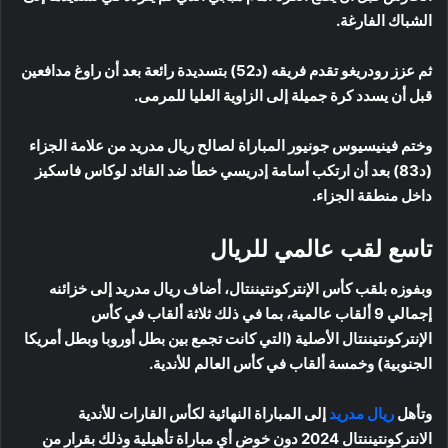
الشباك الفارغة.
ثم عزز رودريغو تقدم فريقه (د52) بتسديدة رائعة بعد أن راوغ مدافعين
قبل أن يسدد كرة جميلة إلى الزاوية العليا للمرمى.
وختم فينيسيوس جونيور المباراة لصالح ريال مدريد من علامة الجزاء
(د83) بعد أن ارتكب أسامة إدريسي خطأ ضد القائد لوكاس فاسكيز
داخل منطقة الجزاء.
تاسع لقب عالمي للريال
وبفوزه بلقب كأس الإنتركونتيننتال، أضاف ريال مدريد إلى خزائنه
إجمالي 9 ألقاب عالمية، بما في ذلك ثلاثة ألقاب في كأس
الإنتركونتيننتال الأصلية (التي كانت تجمع بين بطل أوروبا وبطل أمريكا
الجنوبية) وخمسة ألقاب في كأس العالم للأندية.
وتأهل
ريال مدريد
إلى المباراة النهائية لكأس القارات للأندية
الانتركونتيننتال 2024 دون خوض أي مباراة تأهيلية وذلك بقرار من