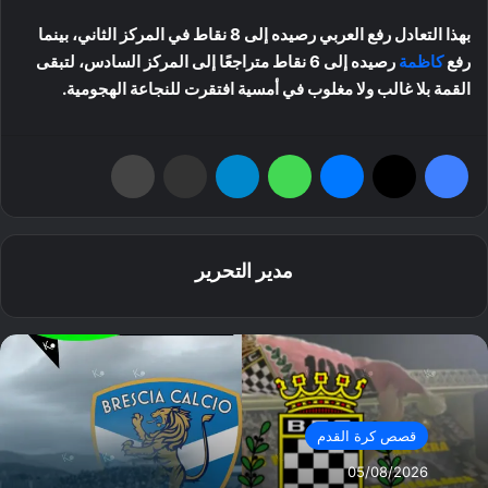
بهذا التعادل رفع العربي رصيده إلى 8 نقاط في المركز الثاني، بينما
رفع
كاظمة
رصيده إلى 6 نقاط متراجعًا إلى المركز السادس، لتبقى
القمة بلا غالب ولا مغلوب في أمسية افتقرت للنجاعة الهجومية.
فيسبوك
‫X
ماسنجر
واتساب
تيلقرام
مشاركة عبر البريد
طباعة
مدير التحرير
قصص كرة القدم
05/08/2026