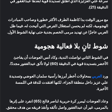
سرعة علي العزايزة الذي أطلق تسديدة قوية أبعدها عبدالغفور في
الدقيقة (21).
مع مرور الوقت بدا كاظمة الطرف الأكثر خطورة وصاحب المبادرات
الهجومية، لكنه لم يحسن استغلال الفرص التي أتيحت له، فيما ظل
العربي عاجزًا عن تهديد مرمى الخصم بجدية حتى نهاية الشوط الأول.
شوط ثانٍ بلا فعالية هجومية
في الشوط الثاني تواصلت الندية، وكاد أنس العوضات أن يفاجئ
الأخضر بتسديدة قوية في الدقيقة (60) لولا تألق عبدالغفور مجددًا.
ورد
العربي
بمحاولات أخطر أبرزها رأسية سلمان العوضي وتسديدة
علي عزيز داخل منطقة الجزاء، لكنها افتقدت للدقة في اللمسة
الأخيرة.
وعاد العوضات ليمرر كرة حريرية لناصر فالح (65) انفرد على إثرها
بالمرمى، غير أن عبدالغفور واصل تألقه وأنقذ فريقه من هدف محقق.