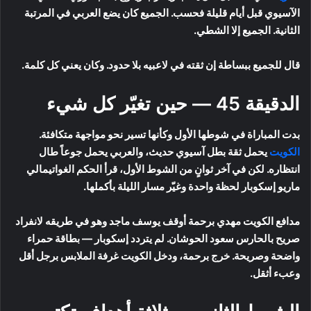
الآسيوي قبل أيام قليلة فحسب. الجميع كان يضع العربي في المرتبة
الثانية. الجميع إلا الشطي.
قال للجميع ببساطة إن ثقته في لاعبيه بلا حدود. وكان يعني كل كلمة.
الدقيقة 45 — حين تغيّر كل شيء
بدت المباراة في شوطها الأول وكأنها تسير نحو مواجهة متكافئة.
الكويت
يحمل ثقة بطل آسيوي حديث، والعربي يحمل جوعاً طال
انتظاره. لكن في آخر ثوانٍ من الشوط الأول، قرأ الحكم الغواتيمالي
ماريو إسكوبار لحظة واحدة وغيّر مسار الليلة بأكملها.
مدافع الكويت مهدي برحمة أوقف يوسف ماجد وهو في طريقه لانفراد
صريح بالحارس سعود الحوشان. لم يتردد إسكوبار — بطاقة حمراء
واضحة وصريحة. خرج برحمة، ودخل الكويت غرفة الملابس برجل أقل
وعبء أثقل.