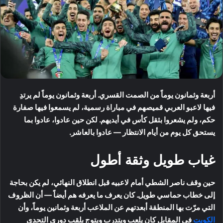
أربعة وثمانون يوماً من الصمت القسري. أربعة وثمانون يوماً لم يرتدِ
فيها لاعبو العربي قميصهم في مباراة رسمية، لم يسمعوا فيها صفارة
حكم، ولم يشعروا بثقل كأس في أيديهم. لكن حين عادوا، عادوا بما
يستحق كل يوم من أيام الانتظار — عادوا بالعاشر.
غياب طويل وثقة أطول
حين وقف ناصر الشطي أمام لاعبيه قبل انطلاق النهائي، لم يكن بحاجة
إلى خطاب حماسي طويل. كان يعرف ما يعرفه هم أيضاً — أن الظروف
التي مرّت بها المنطقة أبعدتهم عن الملاعب أربعة وثمانين يوماً، وأن
الكويت
في المقابل كان يلعب ويتدرب ويتوج بلقب دوري التحدي