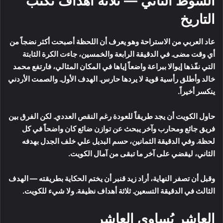
الشوط الثاني — ثلاثة أهداف تكتب
التاريخ
عاد العربي من الاستراحة وهو يعرف أن اللحظة أصبحت أكثر نضجاً من
أي وقت مضى. في الدقيقة الرابعة والخمسين، جاءت الكرة الثابتة
التي نفّذها إيوالا ببراعة واضعاً إياها في المكان المثالي، فارتفع محمد
خالد وأطلق رأسية قوية لا يردها حارس. الهدف الأول. والصمت الأردني
ينكسر أخيراً.
حاول الكويت أن يجد طريقاً للعودة رغم النقص العددي. لكن الفرق بين
فريق جائع ومحارب وآخر يبحث عن توازن ضائع كان واضحاً في كل
لحظة. وفي الدقيقة الثمانين، حسم البديل علي خلف الجدل بهدفه
الثاني، ليقضي على آخر ما تبقى من آمال الكويت.
وقبل أن تصفر النهاية، أراد زيد قنبر أن يختم الحكاية بطريقته — الهدف
الثالث في الدقيقة التسعين. ثلاثة أهداف نظيفة. ولا شيء للكويت.
العاشر يُساوي العاشر