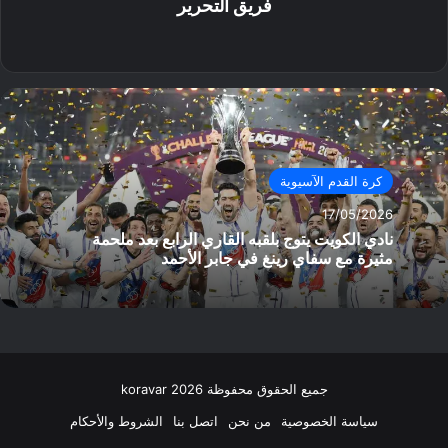
فريق التحرير
موق
ع
الوي
ب
كرة القدم الآسيوية
17/05/2026
نادي الكويت يتوج بلقبه القاري الرابع بعد ملحمة
مثيرة مع سفاي رينغ في جابر الأحمد
جميع الحقوق محفوظة koravar 2026
سياسة الخصوصية
من نحن
اتصل بنا
الشروط والأحكام