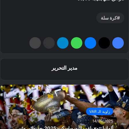
كرة سلة
فيسبوك
‫X
ماسنجر
واتساب
تيلقرام
مشاركة عبر البريد
طباعة
مدير التحرير
زاوية الـ VAR
14/09/2025
ألمانيا تتوج بلقب اليوروباسكت 2025 بعد نهائي مثير