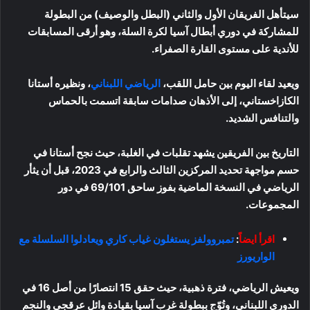
سيتأهل الفريقان الأول والثاني (البطل والوصيف) من البطولة
للمشاركة في دوري أبطال آسيا لكرة السلة، وهو أرقى المسابقات
للأندية على مستوى القارة الصفراء.
ويعيد لقاء اليوم بين حامل اللقب،
الرياضي اللبناني
، ونظيره أستانا
الكازاخستاني، إلى الأذهان صدامات سابقة اتسمت بالحماس
والتنافس الشديد.
التاريخ بين الفريقين يشهد تقلبات في الغلبة، حيث نجح أستانا في
حسم مواجهة تحديد المركزين الثالث والرابع في 2023، قبل أن يثأر
الرياضي في النسخة الماضية بفوز ساحق 69/101 في دور
المجموعات.
اقرأ ايضاً
:
تمبروولفز يستغلون غياب كاري ويعادلوا السلسلة مع
الواريورز
ويعيش الرياضي، فترة ذهبية، حيث حقق 15 انتصارًا من أصل 16 في
الدوري اللبناني، وتُوّج ببطولة غرب آسيا بقيادة وائل عرقجي والنجم