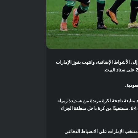
 إلى الأشواط الإضافية، وانتهت بفوز الإمارات
عودية.
باراة متكافئة على مدار الشوطين، حيث افتتح المنتخب الجزائري التسجيل عبر عادل بولبينة في الدقيقة 46 بعد متابعة ناجحة لكرة مرتدة من تسديدة زميله
ياسين براهيمي، لكن المنتخب الإماراتي لم يتأخر في الرد، حيث نجح برونو أوليفيرا في تعديل النتيجة للضيوف في الدقيقة 64، مستفيدًا من كرة داخل منطقة الجزاء
 منتخب الإمارات على الانضباط الدفاعي