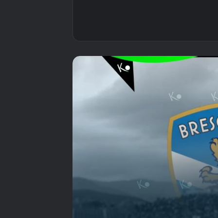
شمسٌ تُشرق في بورتو
وتغرب في لومبارديا..
حين أنقذ الحب بوافيشتا
وقتلت الديون بريشيا
جدول مباريات الاهلي
المصري موسم 2026-
2027 كاملاً والمواعيد