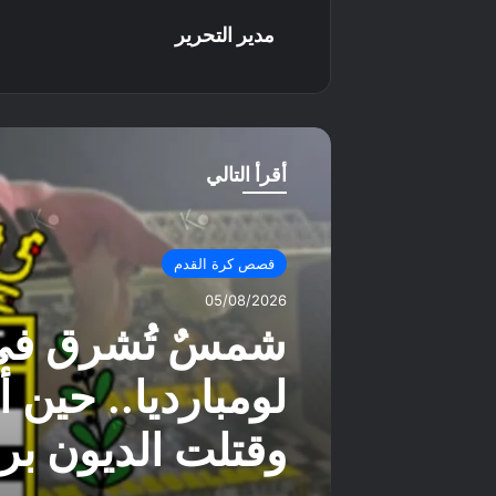
مدير التحرير
أقرأ التالي
قصص كرة القدم
05/08/2026
شمسٌ تُشرق في 
لومبارديا.. حين 
وقتلت الديون بر