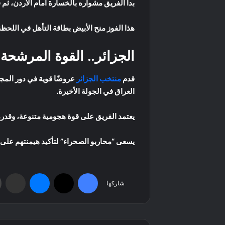
بدأ الفريق مشواره بالخسارة أمام الأردن، ثم فرض التعادل على مصر 1-1، قبل أن يحقق فو
هذا الفوز منح الأبيض بطاقة التأهل في اللحظ
الجزائر.. القوة المرشحة
قدم
منتخب الجزائر
العراق في الجولة الأخيرة.
يعتمد الفريق على قوة هجومية متنوعة، وقدرة 
يسعى “محاربو الصحراء” لتأكيد هيمنتهم على ال
فيسبوك
‫X
ماسنجر
مشاركة عبر البريد
شاركها