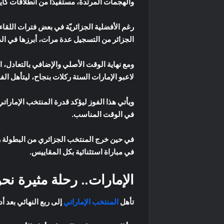
والهجمات المرتدة، مستفيدًا من انطلاقات ك
رغم الأفضلية الجزائريّة في بعض فترات اللق
الجزائر من التسجيل عدة مرات، أبرزها في الدقيقة 120+1 عندما تصدى لتسديدة زكريا دراوي من على مشارف 
ومع نهاية الوقت الأصلي والإضافي بالتعادل، ا
لاعبو الإمارات الستة ركلات بنجاح، ليتأهل الف
ويأتي هذا الفوز ليؤكد قدرة المنتخب الإمارا
في الوقت المناسب.
في حين خرج المنتخب الجزائري من البطولة ر
في مباراة استثنائية بكل المقاييس.
الإمارات.. رحلة مثيرة نحو
تأهل
المنتخب الإماراتي
إلى ربع النهائي بعد 