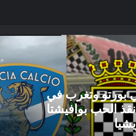
بورتو وتغرب في
أنقذ الحب بوافيشتا
يشيا