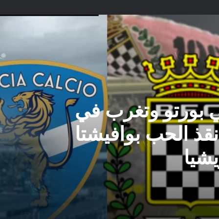
بورتو وتغرب في
أنقذ الحب بوافيشتا
يشيا