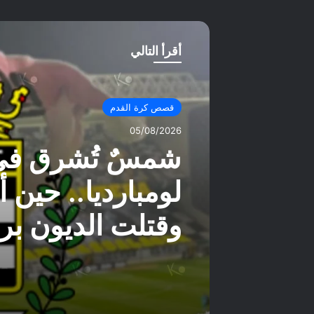
أقرأ التالي
قصص كرة القدم
05/08/2026
شمسٌ تُشرق في 
لومبارديا.. حين 
وقتلت الديون بر