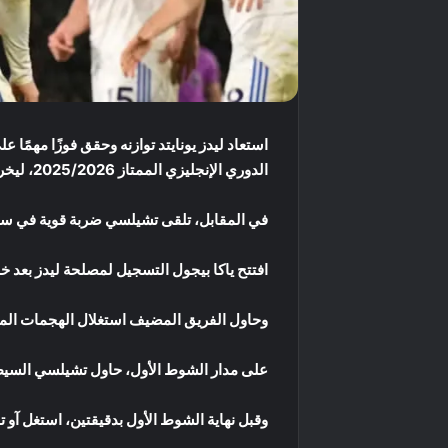
استعاد ليدز يونايتد توازنه وحقق فوزًا مهمًا ع
الدوري الإنجليزي الممتاز 2025/2026، ليخرج الفريق من منطقة الهبوط ويوقف سلسلة الهزائم الأربع التي تعرض لها مؤخرًا.
في المقابل، تلقى تشيلسي ضربة قوية في سبا
افتتح ياكا بيجول التسجيل لمصلحة ليدز بعد 
وحاول الفريق المضيف استغلال الهجمات المر
على مدار الشوط الأول، حاول تشيلسي السيطر
وقبل نهاية الشوط الأول بدقيقتين، استغل آو تاناكا خطأ