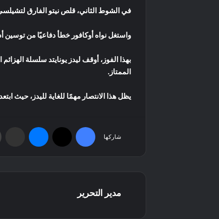
في الشوط الثاني، قلص نيتو الفارق لتشيلسي ب
واستغل نواه أوكافور خطأ دفاعيًا من توسين أدار
بهذا الفوز، أوقف ليدز يونايتد سلسلة الهزائم 
الممتاز.
يظل هذا الانتصار مهمًا للغاية لليدز، حيث ابت
فيسبوك
‫X
ماسنجر
مشاركة عبر البريد
شاركها
مدير التحرير