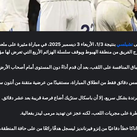
لى
تشيلسي
ق المنافسة على اللقب، بعد أن قدم أداءً دون المستوى أمام أصحاب الأرض
خمس دقائق فقط من انطلاق المباراة، مستفيدًا من عرضية متقنة من أنتون 
تدة بشكل سريع، إلا أن باسكال سترُيك أضاع فرصة قريبة بعد عشر دقائق.
ة على مجريات اللعب، لكنه عجز عن تهديد مرمى ليدز بفعالية.
 دفاعيًا من إنزو فيرنانديز ليسجل هدفًا رائعًا من على حافة المنطقة، مانحًا ليدز الأفضل