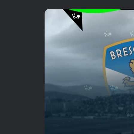
شمسٌ تُشرق في بورتو
وتغرب في لومبارديا..
حين أنقذ الحب بوافيشتا
وقتلت الديون بريشيا
جدول مباريات الاهلي
المصري موسم 2026-
2027 كاملاً والمواعيد
موهون باغان 1911..
المباراة التي هزمت فيها
الهند الإمبراطورية
البريطانية