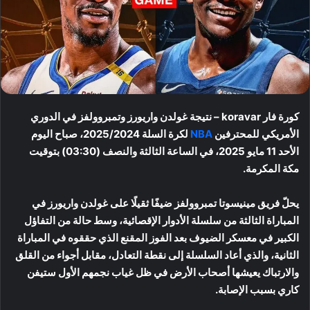
كورة فار koravar – نتيجة غولدن واريورز وتمبروولفز في الدوري
الأمريكي للمحترفين
NBA
لكرة السلة 2025/2024، صباح اليوم
الأحد 11 مايو 2025، في الساعة الثالثة والنصف (03:30) بتوقيت
مكة المكرمة.
يحلّ فريق مينيسوتا تمبروولفز ضيفًا ثقيلًا على غولدن واريورز في
المباراة الثالثة من سلسلة الأدوار الإقصائية، وسط حالة من التفاؤل
الكبير في معسكر الضيوف بعد الفوز المقنع الذي حققوه في المباراة
الثانية، والذي أعاد السلسلة إلى نقطة التعادل، مقابل أجواء من القلق
والارتباك يعيشها أصحاب الأرض في ظل غياب نجمهم الأول ستيفن
كاري بسبب الإصابة.