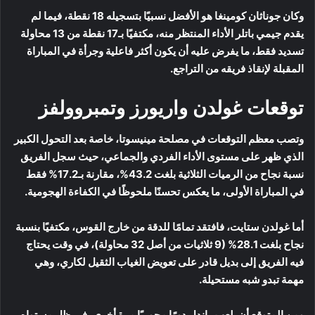
وكان جوناثان كومينغا هو الأفضل نسبيًا بتسجيله 18 نقطة، فيما لم
يقدم جيمي باتلر الأداء المنتظر منه، مكتفيًا بـ17 نقطة من 13 محاولة
تسديد فقط، ما يفرض عليه أن يكون أكثر فاعلية وجرأة في المباراة
المقبلة لإنقاذ فريقه من التراجع.
توقعات غولدن واريورز وتمبروولفز
وتصب معظم التوقعات في مصلحة مينيسوتا، خاصة بعد التحول الكبير
الذي ظهر على مستوى الأداء الفردي والجماعي، حيث سجل الفريق
نسبة نجاح من الرميات الثلاثية بلغت 43.2%، مقارنة بـ17.2% فقط
في المباراة الأولى، ما يعكس تحسنًا ملحوظًا في الكفاءة الهجومية.
أما غولدن ستايت، فافتقد تمامًا للدقة من خارج القوس، مكتفيًا بنسبة
نجاح بلغت 28.1% (9 ثلاثيات من أصل 32 محاولة)، في وقت يحتاج
فيه الفريق إلى بديل قادر على تعويض الغياب الثقيل لكاري، وهي
مهمة تبدو شبه مستحيلة.
ومن المتوقع أن يلعب راندل دورًا محوريًا مرة أخرى، في ظل مستواه