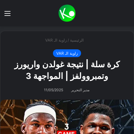
بحث عن
الق
الرئيسية
/
زاوية الـ VAR
زاوية الـ VAR
كرة سلة | نتيجة غولدن واريورز
وتمبروولفز | المواجهة 3
مدير التحرير
11/05/2025