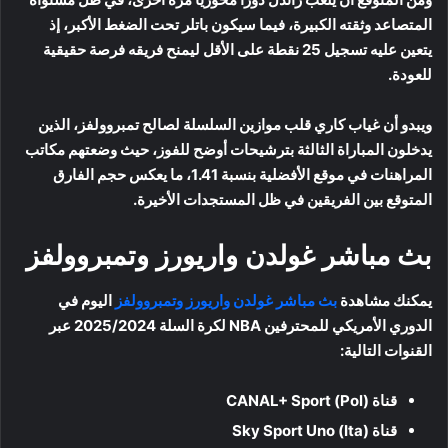
المتصاعد وثقته الكبيرة، فيما سيكون باتلر تحت الضغط الأكبر، إذ
يتعين عليه تسجيل 25 نقطة على الأقل ليمنح فريقه فرصة حقيقية
للعودة.
ويبدو أن غياب كاري قلب موازين السلسلة لصالح تمبروولفز، الذين
يدخلون المباراة الثالثة بترشيحات أوضح للفوز، حيث وضعتهم مكاتب
المراهنات في موقع الأفضلية بنسبة 1.41، ما يعكس حجم الفارق
المتوقع بين الفريقين في ظل المستجدات الأخيرة.
بث مباشر غولدن واريورز وتمبروولفز
يمكنك مشاهدة
بث مباشر غولدن واريورز وتمبروولفز
اليوم في
الدوري الأمريكي للمحترفين NBA لكرة السلة 2025/2024 عبر
القنوات التالية:
قناة CANAL+ Sport (Pol)
قناة Sky Sport Uno (Ita)