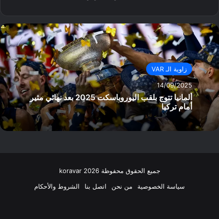
زاوية الـ VAR
14/09/2025
ألمانيا تتوج بلقب اليوروباسكت 2025 بعد نهائي مثير
أمام تركيا
جميع الحقوق محفوظة koravar 2026
سياسة الخصوصية
من نحن
اتصل بنا
الشروط والأحكام
فيسبوك
‫X
انستقرام