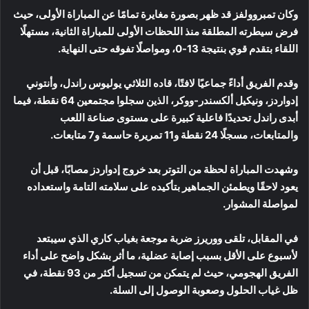
وكان تمبروولفز قد ظهر بصورة مغايرة تمامًا عن المباراة الأولى، حيث
فرض سيطرته المطلقة منذ اللحظات الأولى للمباراة الثانية، مستهلًا
اللقاء بتقدم قوي بنتيجة 13-0، ومواصلًا تفوقه حتى النهاية.
وقدم الفريق أداءً جماعيًا لافتًا، قاده الثلاثي يوليوس راندل، وأنتوني
إدواردز، ونيكيل ألكسندر-ووكر، الذين سجلوا مجتمعين 64 نقطة، فيما
أبدى راندل تحديدًا فاعلية كبيرة على مستوى صناعة اللعب
والمتابعات، مسجلًا 24 نقطة و11 تمريرة حاسمة و7 متابعات.
وشهدت المباراة لحظة من التوتر بعد خروج إدواردز مصابًا، قبل أن
يعود لاحقًا ويطمئن الجماهير بتأكيده على سلامته التامة واستعداده
لمواصلة المشوار.
في المقابل، تلقى ووريرز ضربة موجعة بغياب كاري الذي سيبتعد
لأسبوع على الأقل بسبب إصابة عضلية، ما أثر بشكل واضح على أداء
الفريق الهجومي، حيث لم يتمكن من تسجيل أكثر من 93 نقطة، في
ظل غياب الحلول وصعوبة الوصول إلى السلة.