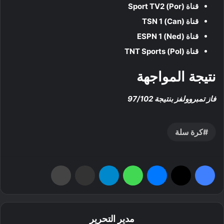
قناة Sport TV2 (Por)
قناة TSN 1 (Can)
قناة ESPN 1 (Ned)
قناة (Pol) TNT Sports
نتيجة المواجهة
فاز تمبروولفز بنتيجة 97/102
كرة سلة
فيسبوك
‫X
ماسنجر
واتساب
تيلقرام
مشاركة عبر البريد
طباعة
مدير التحرير