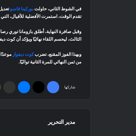
في الشوط الثاني، حاولت
بوركينا فاسو
تعديل 
تقدم الوقت، استمرت الأفضلية للأفيال، الت
وقبل صافرة النهاية، أطلق بازومانا توري رص
الثالث، ليحسم اللقاء نهائيًا ويؤكد أن كوت ديفو
وبهذا الفوز المقنع، تضرب
كوت ديفوار
موعدًا 
من ثمن النهائي للمرة الثانية تواليًا.
فيسبوك
‫X
ماسنجر
مشاركة عبر البريد
شاركها
مدير التحرير