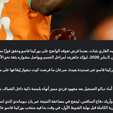
ه القاري بثبات، بعدما فرض تفوقه الواضح على بوركينا فاسو وحقق فوزًا مس
ركينا فاسو عبر تسديدة بعيدة، سرعان ما فرضت كوت ديفوار إيقاعها على م
أربك دفاع المنافس، لينجح في مضاعفة النتيجة عبر يان ديوماندي الذي است
ية الكاملة قبل نهاية الشوط الأول، في وقت بدا فيه منتخب بوركينا فاسو عا