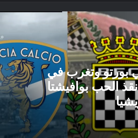
بورتو وتغرب في
أنقذ الحب بوافيشتا
يشيا