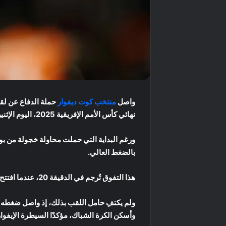
واصل
منتخب كوت ديفوار
حملة الدفاع عن لقب
نهائي كأس الأمم الإفريقية 2025، اليوم الإثنين 5 يناير 2026، ليؤكد جاهزيته لمراحل الحسم ويواصل مشواره بثقة نحو الأدوار المتقدمة.
ورغم البداية التي حملت محاولة خجولة من بو
بالضغط العالي.
هذا التفوق تُرجم في الدقيقة 20، عندما افتتح أماد ديالو التسجيل بعد مجهود فردي مميز أنهاه بلمسة ذكية داخل الشباك، مانحًا الأفيال أفضلية مبكرة.
ولم يكتفِ حامل اللقب بذلك، إذ واصل ضغطه و
وأسكن الكرة الشباك، مؤكدًا السيطرة الإيفوار