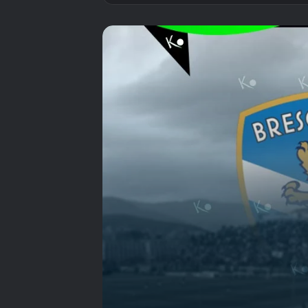
شمسٌ تُشرق في بورتو
وتغرب في لومبارديا..
حين أنقذ الحب بوافيشتا
وقتلت الديون بريشيا
جدول مباريات الاهلي
المصري موسم 2026-
2027 كاملاً والمواعيد
موهون باغان 1911..
المباراة التي هزمت فيها
الهند الإمبراطورية