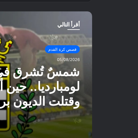
أقرأ التالي
قصص كرة القدم
05/08/2026
شمسٌ تُشرق في 
لومبارديا.. حين 
وقتلت الديون بر