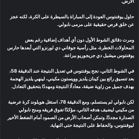
الأرض.
حاول يوفنتوس العودة إلى المباراة بالسيطرة على الكرة، لكنه عجز
عن خلق فرص حقيقية على مرمى نابولي.
ومرت دقائق الشوط الأول دون أي أهداف إضافية رغم بعض
المحاولات الخطرة، مثل رأسية جوفاني دي لورنزو التي أبعدها حارس
يوفنتوس ميشيل دي جريجوريو ببراعة.
في الشوط الثاني، نجح يوفنتوس في تعديل النتيجة عند الدقيقة 58،
بعد تنسيق رائع بين كينان يلديز وويستون مكيني، لينهي يلديز الهجمة
بهدف جميل من زاوية ضيقة، معادلًا النتيجة ومهددًا بتحقيق التعادل.
لكن نابولي لم يستسلم، ومع الدقيقة 78، استغل هويلوند كرة عرضية
من مكيني ليضيف هدفه الثاني، مؤكدًا تفوق فريقه ومنح نابولي
الصدارة مجددًا. وتمكن أصحاب الأرض من الصمود أمام الضغط الأخير
ليوفنتوس، والحفاظ على النتيجة حتى النهاية.