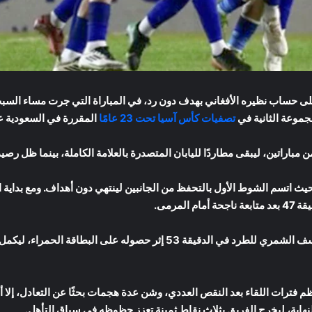
جموعة الثانية في
تصفيات كأس آسيا تحت 23 عامًا
المقررة في السعودية عام 26
، حيث اتسم الشوط الأول بالتحفظ من الجانبين لينتهي دون أهداف. ومع بداية
لمرمى.
لكن فرحة “الأزرق” لم تكتمل بعدما تعرض يوسف الشمري للطرد في الدقيقة 53 إ
فترات اللقاء بعد النقص العددي، وشن عدة هجمات بحثًا عن التعادل، إلا أن
اية، ليخرج الفريق بثلاث نقاط ثمينة تعزز حظوظه في سباق التأهل.