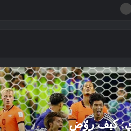
طباعة
ي: كيف روّض