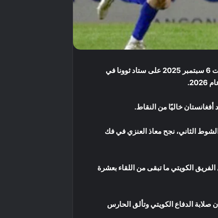
انتصارًا صعبًا على حساب نظيره الأفغاني بهدف دون رد، في المباراة التي جرت مساء السبت 6 سبتمبر 2025 على ستاد ثوونا في
20.
 الشوط الثاني، نجح معاذ العنزي في فك
ثر حصوله على البطاقة الحمراء، ليكمل الفريق الكويتي ما تبقى من اللقاء بعشرة
 صلابة الدفاع الكويتي وتألق الحارس