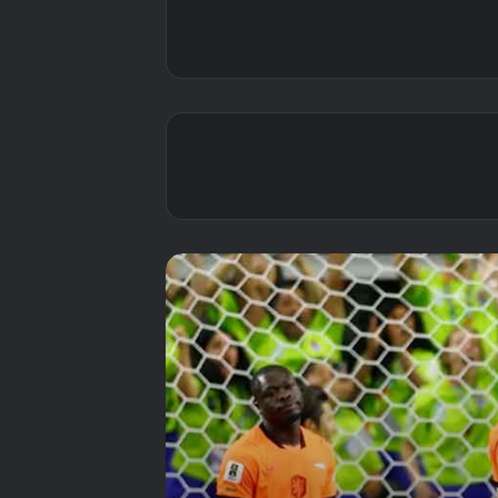
كيمياء الساموراي: كيف
روّض اليابانيون رياح
الطواحين في الدقائق
الأخيرة؟