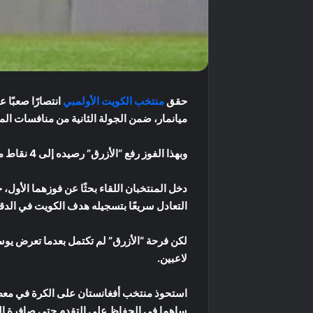
حقق
منتخب الكويت الأولمبي
ميانمار، ضمن الجولة الثانية من منافسات الم
وبهذا الفوز رفع “الأزرق” رصيده إلى 4 نقاط من مباراتين، ليبقى مطاردًا لليابان المتصدرة بالعلامة الكاملة، بينما ظل رصيد أفغانستان خاليًا من النقاط.
دخل المنتخبان اللقاء بحثًا عن فوزهما الأول
التعادل سريعًا بتسجيله هدف الكويت في الدقيقة 47 بعد متابعة ناجحة أمام ا
لاعبين.
استحوذ منتخب أفغانستان على الكرة في معظم 
ساهما في الحفاظ على التقدم حتى صافرة النه