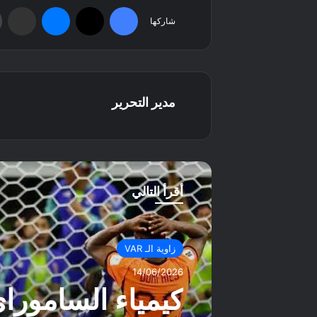
فيسبوك
‫X
ماسنجر
مشاركة عبر البريد
شاركها
مدير التحرير
أقرأ التالي
زاوية الـ VAR
14/06/2026
كيمياء السامورا