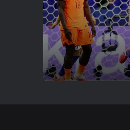
بلاتيني كويتي — الوطن
في كرة القدم ليس مكانًا
تُولد فيه، بل قميصٌ
تختاره
هدف بالخطأ يُنهي حلم
أولمبي الأردن.. اليابان
تخطف بطاقة نصف
النهائي