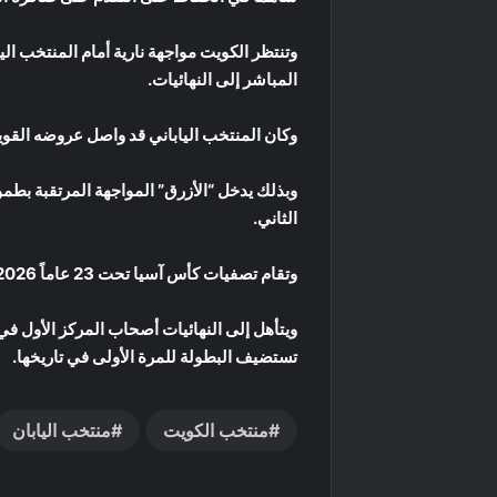
المباشر إلى النهائيات.
وكان المنتخب الياباني قد واصل عروضه القوية بالفوز على ميانمار 2-1 في الجولة ذاتها، ل
وبذلك يدخل “الأزرق” المواجهة المرتقبة بطم
الثاني.
وتقام تصفيات كأس آسيا تحت 23 عاماً 2026 بنظام التجمع خلال الفترة من 1 إلى 9 أيلول/سبتمبر 2025، بمشاركة 44 منتخباً قُسمت على 11 مجموعة.
ويتأهل إلى النهائيات أصحاب المركز الأول ف
تستضيف البطولة للمرة الأولى في تاريخها.
منتخب الكويت
منتخب اليابان