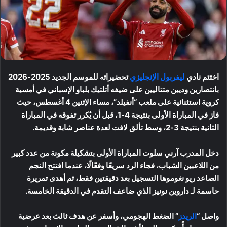
اختتم نادي
ليفربول الإنجليزي
تحضيراته للموسم الجديد 2025-2026
بانتصارين وديين متتاليين على ضيفه أتلتيك بلباو الإسباني في أمسية
كروية استثنائية على ملعب “أنفيلد”، مساء الإثنين 4 أغسطس، حيث
فاز في المباراة الأولى بنتيجة 4-1، قبل أن يُكرر تفوقه في المباراة
الثانية بنتيجة 3-2، وسط تألق لافت لعدة عناصر شابة وقديمة.
دخل المدرب آرني سلوت المباراة الأولى بتشكيلة مكونة من عدد كبير
من اللاعبين الشباب، فجاء الرد سريعًا وفعّالًا، عندما افتتح النجم
الصاعد ريو نغوموها التسجيل بعد دقيقتين فقط، ثم أهدى تمريرة
حاسمة لـ داروين نونيز الذي ضاعف التقدم في الدقيقة الخامسة.
واصل “
الريدز
” الضغط الهجومي، وأسفر عن هدف ثالث بعد عرضية