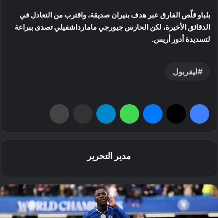
بلباو قلّص الفارق عبر هدف بنيران صديقة، واقترب من التعادل في
الدقائق الأخيرة، لكن الحارس جيورجي مامارداشفيلي تصدى ببراعة
لتسديدة أدور أريس.
ليفربول
فيسبوك
‫X
ماسنجر
واتساب
تيلقرام
مشاركة عبر البريد
طباعة
مدير التحرير