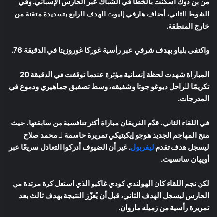
من بن دوك أُسكنت بالخطأ في الشباك عبر الحارس الإسباني. وفي
الشوط الثاني، أضاف هارفي إليوت الهدف الرابع بتسديدة متقنة من
خارج المنطقة.
واكتفى بلباو بهدف شرفي عبر رأسية غوركا غوروزيتا في الدقيقة 76.
المباراة شهدت لحظة إنسانية مؤثرة عندما توقفت في الدقيقة 20
تكريمًا للراحل ديوغو جوتا وشقيقه، وسط تصفيق جماهيري ودموع في
المدرجات.
في اللقاء الثاني، قدّم الفريقان مباراة أكثر تنافسية من سابقتها، حيث
منح المهاجم الجديد هوجو إيكيتيكي تمريرة حاسمة لـ محمد صلاح
ليسجل هدف تقدم
ليفربول
. غير أن الضيوف أدركوا التعادل سريعًا عبر
أويهان سانسيت.
لكن نجم اللقاء كان الهولندي كودي غاكبو الذي استغل كرة مرتدة من
الحارس ليسجل الهدف الثاني، قبل أن يُعزّز النتيجة بهدف ثالث بعد
تمريرة رأسية من زميله ماروان.