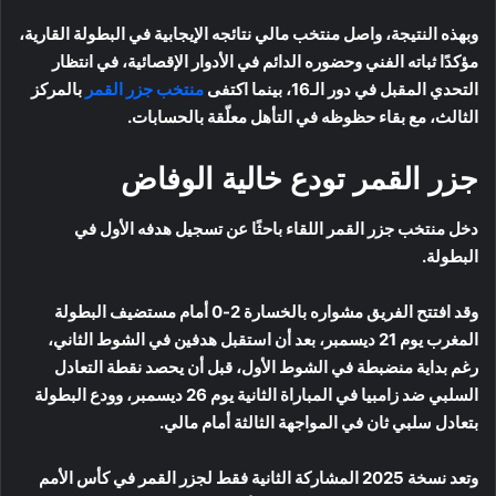
وبهذه النتيجة، واصل منتخب مالي نتائجه الإيجابية في البطولة القارية،
مؤكدًا ثباته الفني وحضوره الدائم في الأدوار الإقصائية، في انتظار
التحدي المقبل في دور الـ16، بينما اكتفى
منتخب جزر القمر
بالمركز
الثالث، مع بقاء حظوظه في التأهل معلّقة بالحسابات.
جزر القمر تودع خالية الوفاض
دخل منتخب جزر القمر اللقاء باحثًا عن تسجيل هدفه الأول في
البطولة.
وقد افتتح الفريق مشواره بالخسارة 2-0 أمام مستضيف البطولة
المغرب يوم 21 ديسمبر، بعد أن استقبل هدفين في الشوط الثاني،
رغم بداية منضبطة في الشوط الأول، قبل أن يحصد نقطة التعادل
السلبي ضد زامبيا في المباراة الثانية يوم 26 ديسمبر، وودع البطولة
بتعادل سلبي ثان في المواجهة الثالثة أمام مالي.
وتعد نسخة 2025 المشاركة الثانية فقط لجزر القمر في كأس الأمم