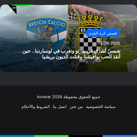
قصص كرة القدم
05/08/2026
شمسٌ تُشرق في بورتو وتغرب في لومبارديا.. حين
أنقذ الحب بوافيشتا وقتلت الديون بريشيا
جميع الحقوق محفوظة koravar 2026
سياسة الخصوصية
من نحن
اتصل بنا
الشروط والأحكام
فيسبوك
‫X
انستقرام