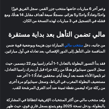
وعبر آخر 6 مباريات خاضها منتخب جزر القمر، سجل الفريق فوزًا
واحدًا وتعادلًا واحدًا و5 هزائم، مسجلًا سبعة أهداف مقابل 14 هدفًا، ومع
فشله في التسجيل في 3 مباريات لهذه النسخة من الكان.
مالي تضمن التأهل بعد بداية مستقرة
من جانبه، دخل
منتخب مالي
المباراة دون هزيمة وبوضعية قوية ضمن
المنافسة على التأهل إلى الدور الإقصائي، بعد تعادله في أول مباراتين.
فقد بدأ النسور البطولة بالتعادل 1-1 أمام زامبيا يوم 22 ديسمبر، حيث
سجل لاسين سينايوكو هدفًا من ركلة جزاء قبل أن يدرك زامبيا التعادل،
ثم تابعوا الأداء نفسه بعد أربعة أيام، محققين تعادلًا 1-1 آخر ضد
مستضيف البطولة المغرب في الرباط، وسجل سينايوكو مرة أخرى
من ركلة جزاء ليضمن نقطة ثمينة ضد أحد الفرق المرشحة للقب.
ويُعد منتخب مالي من أكثر المنتخبات الإفريقية انتظامًا في المشاركة
بالبطولة، ودخل نسخة 2025 وهو يتمتع بسجل قاري قوي، حيث ظهر