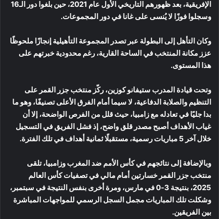
الإفريقية، بعد ظهورهم التاريخي الأول عام 2021، حين بلغوا دور الـ16
وسجلوا فوزًا لا يُنسى على غانا في دور المجموعات.
وكان التأهل إلى البطولة عبر تصدر المجموعة التأهيلية إنجازًا ملحوظًا
عزز مكانة المنتخب في الساحة القارية، رغم محدودية خبرتهم على
هذا المستوى.
وتحت قيادة المدرب ستيفانو كوزين، ركّز منتخب جزر القمر على
التنظيم والصلابة الدفاعية، لا سيما أمام الفرق الأعلى تصنيفًا، وهو ما
بدا جليًا في تعادله مع زامبيا، حيث قلل من الفرص الواضحة، إلا أن
غياب الأهداف أصبح مصدر قلق واضح، إذ فشل الفريق في التسجيل
خلال آخر 5 مباريات رسمية، مستقبلًا ثمانية أهداف في تلك الفترة.
وبالإضافة إلى نتائجهم في كأس الأمم ضد المغرب وزامبيا، تلقى
منتخب جزر القمر خسارتين أمام مالي في تصفيات كأس العالم
2025، بنتيجة 3-0 في مارس، ومرة أخرى بنفس النتيجة في سبتمبر،
وشكلت تلك المباريات مجمل السجل الرسمي للمواجهات المباشرة
بين الفريقين.