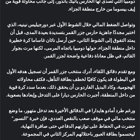
دومبيا التي تصدى لها الحارس يانيك باندور، إلى جانب محاولة قوية من
إيف بيسوما من خارج منطقة الجزاء.
وتواصل الضغط المالي خلال الشوط الأول عبر دورجيليس نينيه، الذي
اختبر مجددًا جاهزية حارس جزر القمر بتسديدة بعيدة المدى، قبل أن
يمتد التفوق إلى الشوط الثاني، حين أرسل ناثان غاساما كرة خطيرة
داخل منطقة الجزاء، حولها دومبيا باتجاه المرمى، لكنها مرت بجوار
القائم، في ظل معاناة دفاعية واضحة لجزر القمر.
ومع تقدم دقائق اللقاء، أدرك منتخب جزر القمر أن تسجيل هدفه الأول
في البطولة قد يكون كافيًا لخطف بطاقة التأهل، فكثف محاولاته
الهجومية، وكاد البديل الفاردو بن أن يحقق ذلك، بعدما سدد كرة قوية
من داخل المنطقة، أجبرت الحارس ديارا على التدخل وإبعادها بصعوبة.
ورغم طرد أمادو هايدارا في الدقائق الأخيرة بعد تدخل متهور، ما وضع
منتخب مالي في موقف صعب بالنقص العددي، فإن خبرة “النسور”
حضرت في الحفاظ على توازنهم الدفاعي حتى صافرة النهاية،
ليحسموا بطاقة العبور باحتلالهم المركز الثاني في المجموعة.