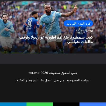
كرة القدم الأوروبية
16/05/2026
كعب سيمينيو يُرسّخ إمبراطورية غوارديولا ويُوقف
تطلعات تشيلسي
جميع الحقوق محفوظة koravar 2026
سياسة الخصوصية
من نحن
اتصل بنا
الشروط والأحكام
فيسبوك
‫X
انستقرام