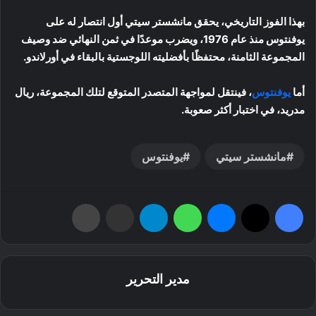
بهذا الفوز التاريخي، يحقق مانشستر سيتي أول انتصار له على
يوفنتوس منذ عام 1976، ويضرب موعدًا في ثمن النهائي ضد وصيف
المجموعة الثامنة، محتفظًا بأفضليته اللوجستية بالبقاء في أورلاندو.
أما
يوفنتوس
، فينتقل لمواجهة المتصدر المتوقع لتلك المجموعة، ريال
مدريد، في اختبار أكثر صعوبة.
مانشستر سيتي
يوفنتوس
فيسبوك
‫X
ماسنجر
واتساب
تيلقرام
مشاركة عبر البريد
طباعة
مدير التحرير