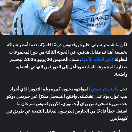
لقّن مانشستر سيتي نظيره يوفنتوس درسًا قاسيًا، بعدما أمطر شباكه
بخمسة أهداف مقابل هدفين، في الجولة الثالثة من دور المجموعات
لبطولة
كأس العالم للأندية
، مساء الخميس 26 يونيو 2025، ليحسم
صدارة المجموعة السابعة ويتأهل إلى الدور ثمن النهائي بأفضلية
واضحة.
دخل
مانشستر سيتي
المواجهة بحيوية كبيرة رغم التدوير الذي أجراه
بيب غوارديولا على تشكيلته، وافتتح التسجيل مبكرًا عبر جيريمي دوكو
بعد تمريرة سحرية من ريان آيت نوري، لكن يوفنتوس سرعان ما
استغل خطأً فادحًا من الحارس إيدرسون ليعادل النتيجة عن طريق تين
كوبماينرز.