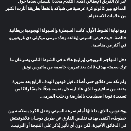
غير أن الفريق الإيطالي أهدى التقدم مجددًا للسيتي بعدما حول
المدافع بيير كالولو كرة عرضية في شباكه بالخطأ بطريقة أثارت الكثير
من علامات الاستفهام.
ومع نهاية الشوط الأول، كانت السيطرة والسيولة الهجومية بريطانية
خالصة، حيث فرض السيتي إيقاعه وهدّد مرمى ميكيلي دي غريغوريو
في أكثر من مناسبة.
دخل المهاجم النرويجي إيرلينغ هالاند في الشوط الثاني وسرعان ما
ترك بصمته بهدف ثالث بعد تمريرة حاسمة من ماثيوس نونيز.
ولم تكد تمر دقائق حتى أضاف فيل فودين الهدف الرابع بعد تمريرة
متقنة من سافينيو، الذي عاد ليسجل بنفسه هدفًا خامسًا رائعًا من
تسديدة قوية اصطدمت بالعارضة ودخلت المرمى.
يوفنتوس، الذي بدا تائهًا أمام سرعة السيتي وتنقل الكرة بسلاسة بين
خطوطه، اكتفى بهدف تقليص الفارق عن طريق دوسان فلاهوفيتش
في الدقائق الأخيرة، لكن دون أي تأثير يُذكر على النتيجة أو الترتيب.