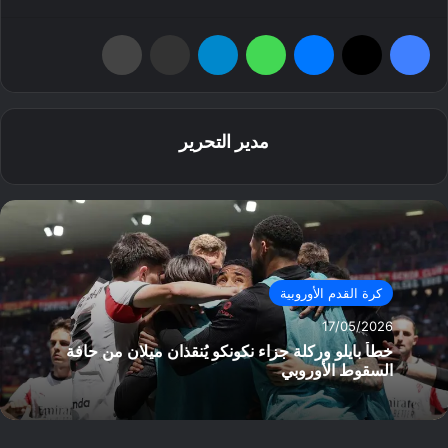
فيسبوك
‫X
ماسنجر
واتساب
تيلقرام
مشاركة عبر البريد
طباعة
مدير التحرير
كرة القدم الأوروبية
17/05/2026
خطأ بايلو وركلة جزاء نكونكو يُنقذان ميلان من حافة
السقوط الأوروبي