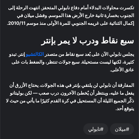
تكسرت محاولات البدلاء أمام دفاع نابولي المتحفز. انتهت الرحلة إلى
الجنوب بخسارة ثانية خارج الأرض هذا الموسم. وفشل ميلان في
إكمال الثنائية على غريمه الجنوبي للمرة الأولى منذ موسم 2010/11.
سبع نقاط ودرب لا يمر بإنتر
يجلس نابولي الآن على بُعد سبع نقاط من متصدر
الكالتشيو
إنتر. تبدو
كثيرة، لكنها ليست مستحيلة. سبع جولات تنتظر، والضغط بات على
عاتق الأعلى.
المفارقة أن نابولي لن يلتقي بإنتر في هذه الجولات. يحتاج الأزرق أن
يفعل ما عليه، وينتظر أن يُخطئ الآخرون. درب صعب — لكن بوليتانو
ذكّر الجميع الليلة أن المستحيل في كرة القدم كثيرًا ما يأتي من حيث لا
يتوقع أحد.
ميلان
نابولي