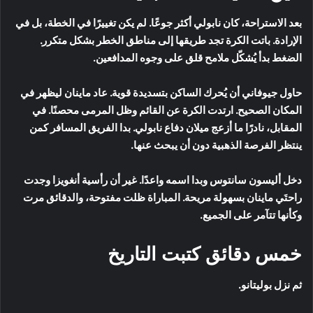
بعد الاستراحة، كان نابولي أكثر جوعًا. لم يكن تغييرًا في الخطة، بل في
الإرادة. باتت الكرة تجد طريقها إلى مناطق الخطر بشكل متكرر.
الضغط بدأ يُشكّل ملامح قلق على وجوه المدافعين.
حاول جيوفاني أن يُحرك الساكن بتسديدة قوية. عاد ماينان ليظهر في
المكان الصحيح. ارتدت الكرة عن القائم وظل المرمى محصنًا. في
المقابل، نادرًا ما أزعج ميلان دفاع نابولي. بدا الفريق المسافر كمن
ينتظر الفرصة الذهبية دون أن يبحث عنها.
دخل أليسون سانتوس وبدا اسمه واعدًا. غير أن رأسية أنغويزا وجدت
راحتَي ماينان بسهولة مريحة. المباراة ظلت مفتوحة، والدقائق مرت
وكأنها تتآمر على الجميع.
خمس دقائق كتبت التاريخ
ثم نزل بوليتانو.