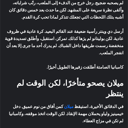
لم يصحبه ضجيج. رجل خرج من الدفء إلى الملعب، رتّب شراباته،
وألقى نظرة سريعة على المشهد. لكن ما حدث بعد خمس دقائق كان
أشبه بتلك اللحظات التي تجعلك تتذكر لماذا تحب كرة القدم.
أرسل دي وينتر رأسية ضعيفة عند القائم البعيد. كرة عادية في ظروف
عادية. لكن بوليتانو لم يرَها كذلك. تمركز، استقبل، وأطلق تسديدة قوية
منخفضة رسمت طريقها داخل الشباك. لم يدرك أحد ما جرى إلا بعد أن
انفجر الملعب.
كامبانيا الصامتة أطلقت زفيرها الطويل أخيرًا.
ميلان يصحو متأخرًا، لكن الوقت لم
ينتظر
في الدقائق الأخيرة، استيقظ
ميلان
كمن أفاق من نوم عميق. دخل
خيمينيز ولياو يحملان مهمة الإنقاذ. لكن الوقت اتخذ موقفه، وكامبانيا
لم تكن في مزاج العطاء.