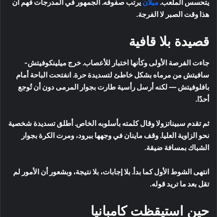
يتحسس الملعب.
ميلان
يرتب صفوفه. الجمهور في المدرجات فهم أن
هذا وقت الصبر لا الفرجة.
قصيدة بلا قافية
جاءت الفرصة الأولى وكأنها اختبار للأعصاب. خرج ميلينكوفيتش-
سافيتش من مرماه بشكل خاطئ لتسديدة حرة. انفتحت الباحة أمام
بافلوفيتش — لكنه أرسل رأسية طارت بجوار المرمى دون أن تُوجع
أحدًا.
ثم تقدم سبيناتزولا وقال كلمته بأسلوبه الخاص. أطلق تسديدة شخصية
نحو الزاوية العليا. وقف ماينان في وجهها ببرود، ومرت الكرة بجوار
الشباك بمسافة ضيقة.
انتهى الشوط الأول كما بدأ. بلا إجابات، بلا نتيجة، وبشعور أن الأمور لم
تقل بعد ما تريد قوله.
حين استيقظت كامبانيا