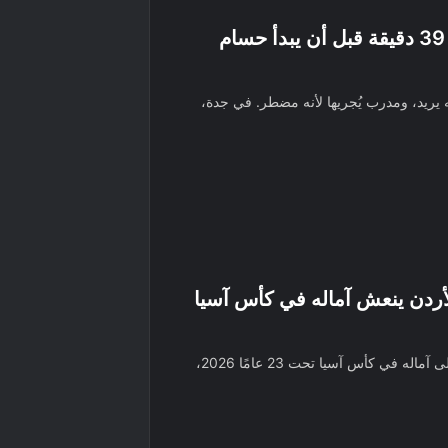
رفاهية لا يعرفها رينارد.. ثلاثية في 39 دقيقة قبل أن يبدأ حسام
 يريد، ومدرب يُجريها لأنه مضطر. في جدة،
أردن ينعش آماله في كأس آسيا
نجح المنتخب الأردني الأولمبي في إعادة الحياة إلى آماله في كأس آسيا تحت 23 عامًا 2026،