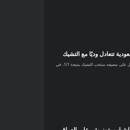
دية تتعادل وديًا مع التشيك
فرض المنتخب السعودي الأول لكرة القدم التعادل على مضيفه منتخب التشيك بنتيجة 1/1، في
لشباب بفوزٍ مثير على العراق