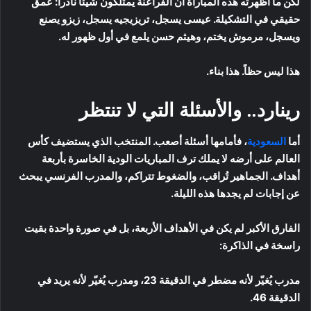
لكن ما أظهرته هذه المباراة أن الفراعنة يمتلكون شيئاً نادراً: عمق
حقيقي في التشكيلة. عيسى يسجل، تريزيجيه يسجل، زيزو يصنع
ويسجل، مرموش يختم، وهيثم حسن يلمع في أول ظهور له.
هذا ليس حظاً. هذا بناء.
رينارد.. والأسئلة التي لا تنتظر
أما
السعودية
، فأمامها أسئلة أصعب. المنتخب الذي يستضيف كأس
العالم على أرضه لا يملك ترف المباريات الودية الخاسرة بأربعة
أهداف. الجماهير تُراقب، والضغوط تتراكم، والمدرب الفرنسي يبحث
عن إجابات لم يجدها هذه الليلة.
الفارق الأكبر لم يكن في الأهداف الأربعة، بل في صورة واحدة بقيت
راسخة في الذاكرة:
مدرب يُغيّر لأنه مضطر في الدقيقة 23، ومدرب يُغيّر لأنه يريد في
الدقيقة 46.