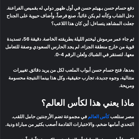
دفع حسام حسن بـهيثم حسن في أول ظهور دولي له بقميص الفراعنة.
دخل الشاب وكأنه لم يكن غائباً، صنع فرصاً، وأضاف حيوية على الجناح
جعلت المشاهد يتساءل: أين كان هذا اللاعب؟
ثم جاء عمر مرموش ليختم الليلة بطريقته الخاصة. دقيقة 56، تسديدة
قوية من خارج منطقة الجزاء، لم يجد الحارس السعودي وصفة للتعامل
معها، لتستقر في الشباك وتُعلن الرقم 4-0.
بعدها، فتح حسام حسن أبواب الملعب لكل من يريد دقائق. تغييرات
متتالية، وجوه جديدة، تجارب حقيقية، وكل هذا بينما النتيجة محسومة
ومريحة.
ماذا يعني هذا لكأس العالم؟
مصر ستلعب
كأس العالم
في مجموعة تضم الأرجنتين حامل اللقب.
التحدي أمامها ضخم، والاختبارات القادمة أصعب بكثير من مباراة ودية.