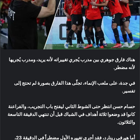
هناك فارق جوهري بين مدرب يُجري تغييراته لأنه يريد، ومدرب يُجريها
لأنه مضطر.
في جدة، على ملعب الإنماء، تجلّى هذا الفارق بصورة لم تحتج إلى
تفسير.
حسام حسن انتظر حتى الشوط الثاني ليفتح باب التجريب، والفراعنة
كانوا قد وضعوا ثلاثة أهداف في الشباك قبل أن تنتهي الدقيقة التاسعة
والثلاثون.
أما هيرفي رينارد، فقد أجرى تغييره الأول مضطراً في الدقيقة 23،