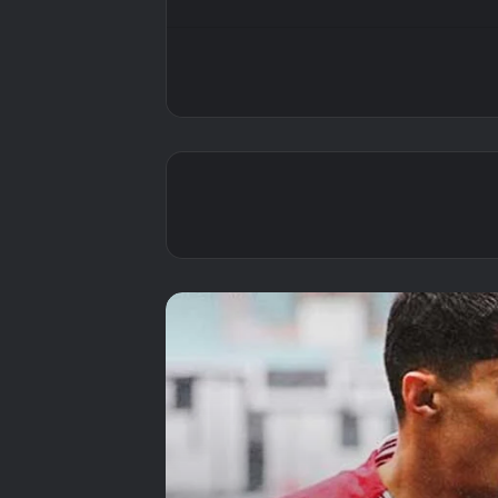
رادس يشهد انقلاب
الموازين.. الإفريقي
يُسقط الترجي بضربة