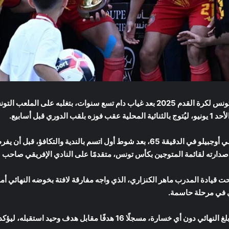
التونسي لقب كأس تونس لكرة القدم 2025 بعد غياب دام تسع سنوات، بتغلبه 
قبل أسابيع.
وجاء هدف التتويج عن طريق النيجيري أونوتشي أوجبيلو في الدقيقة 65، بعد شوط أول اتسم
 تحت قيادة المدرب ماهر الكنزاري، الذي واجه مفارقة لافتة بخوضه النهائي أ
ي في مرحلة حاسمة.
وقدم الترجي مسارًا مثاليًا في البطولة، حيث بلغ النهائي دون أي خسارة، مسجلًا