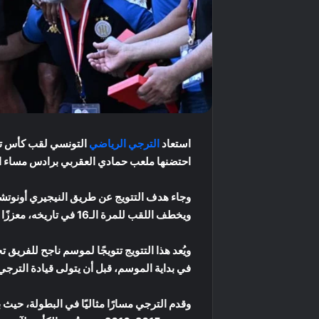
استعاد
الترجي الرياضي
احتضنها ملعب حمادي العقربي برادس مساء الأحد 1 يونيو، ليُتوج بالثنائية المحلية عقب فوزه بلقب الدوري 
ويخطف اللقب للمرة الـ16 في تاريخه، معززًا صدارته لقائمة المتوجين بكأس تونس، متقدمًا على النادي الإفريقي صاحب 13 لقبًا.
ويُعد هذا التتويج تتويجًا لموسم ناجح للفريق
في بداية الموسم، قبل أن يتولى قيادة الترج