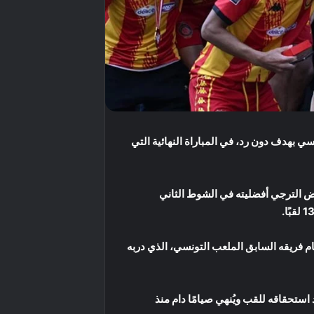
على الملعب التونسي بهدف دون رد، في المباراة النهائية التي
 بالندية والتكافؤ، قبل أن يفرض الترجي أفضليته في الشوط الثاني
مام فريقه السابق الملعب التونسي، الذي دربه
 16 هدفًا مقابل هدف وحيد استقبله، ليؤكد استحقاقه للقب ويُنهي صيامًا دام منذ