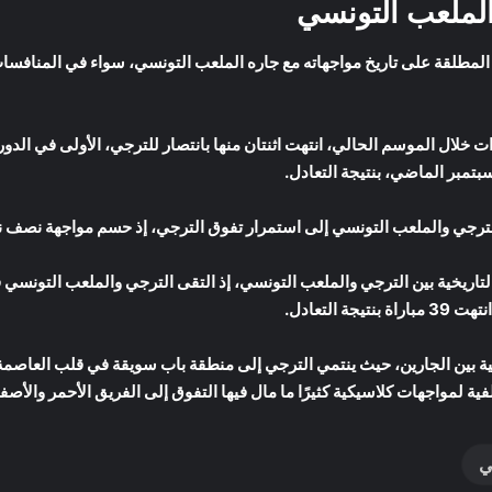
الملعب التونسي
لمطلقة على تاريخ مواجهاته مع جاره الملعب التونسي، سواء في المنافسات
 خلال الموسم الحالي، انتهت اثنتان منها بانتصار للترجي، الأولى في الدور
تمبر الماضي، بنتيجة التعادل.
ملعب التونسي إلى استمرار تفوق الترجي، إذ حسم مواجهة نصف نهائي نسخة 2022–2023 بفو
يخية بين الجارين، حيث ينتمي الترجي إلى منطقة باب سويقة في قلب العاصمة
ية لمواجهات كلاسيكية كثيرًا ما مال فيها التفوق إلى الفريق الأحمر والأصفر
ي