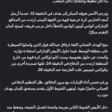
بدا أكثر تنظيمًا وانتشارًا داخل الملعب.
وترجم الأحمر تفوقه المبكر إلى هدف في الدقيقة 12، عندما أرسل
أمجد الحارس كرة عرضية قوية من الجهة اليمنى ارتدت من المدافع
الإماراتي كوامي أوتون كواديو بالخطأ داخل مرمى فريقه، ليمنح عُمان
التقدم مبكرًا.
منح الهدف العماني الثقة لرفاق عبدالله فواز الذين واصلوا السيطرة
على منطقة الوسط، فيما حاول الأبيض الإماراتي استعادة توازنه
والبحث عن حلول هجومية. وسدد كايو لوكاس كرة قوية من خارج
المنطقة ارتدت من الدفاع في الدقيقة 24، تلتها تسديدة أخرى من
نيكولاس خيمينيز علت العارضة عند الدقيقة 28.
ورغم تحسن أداء الإمارات مع مرور الدقائق، ظل التنظيم الدفاعي
العماني حاضرًا بقوة، لينتهي الشوط الأول بتقدم مستحق لعُمان بهدف
دون رد.
دخل الأبيض الشوط الثاني بعزيمة واضحة لتعديل النتيجة، وضغط منذ