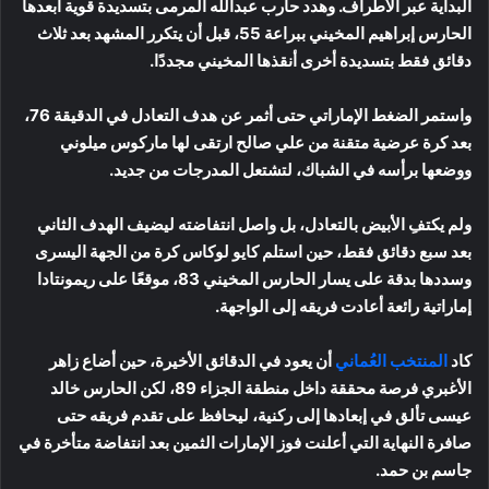
البداية عبر الأطراف. وهدد حارب عبدالله المرمى بتسديدة قوية أبعدها
الحارس إبراهيم المخيني ببراعة 55، قبل أن يتكرر المشهد بعد ثلاث
دقائق فقط بتسديدة أخرى أنقذها المخيني مجددًا.
واستمر الضغط الإماراتي حتى أثمر عن هدف التعادل في الدقيقة 76،
بعد كرة عرضية متقنة من علي صالح ارتقى لها ماركوس ميلوني
ووضعها برأسه في الشباك، لتشتعل المدرجات من جديد.
ولم يكتفِ الأبيض بالتعادل، بل واصل انتفاضته ليضيف الهدف الثاني
بعد سبع دقائق فقط، حين استلم كايو لوكاس كرة من الجهة اليسرى
وسددها بدقة على يسار الحارس المخيني 83، موقعًا على ريمونتادا
إماراتية رائعة أعادت فريقه إلى الواجهة.
كاد
المنتخب العُماني
أن يعود في الدقائق الأخيرة، حين أضاع زاهر
الأغبري فرصة محققة داخل منطقة الجزاء 89، لكن الحارس خالد
عيسى تألق في إبعادها إلى ركنية، ليحافظ على تقدم فريقه حتى
صافرة النهاية التي أعلنت فوز الإمارات الثمين بعد انتفاضة متأخرة في
جاسم بن حمد.