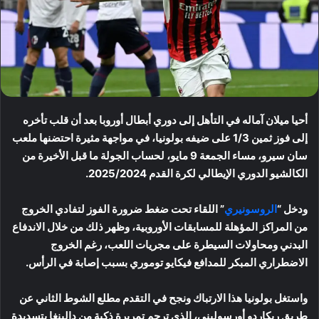
أحيا ميلان آماله في التأهل إلى دوري أبطال أوروبا بعد أن قلب تأخره
إلى فوز ثمين 1/3 على ضيفه بولونيا، في مواجهة مثيرة احتضنها ملعب
سان سيرو، مساء الجمعة 9 مايو، لحساب الجولة ما قبل الأخيرة من
الكالشيو الدوري الإيطالي لكرة القدم 2025/2024.
ودخل “
الروسونيري
” اللقاء تحت ضغط ضرورة الفوز لتفادي الخروج
من المراكز المؤهلة للمسابقات الأوروبية، وظهر ذلك من خلال الاندفاع
البدني ومحاولات السيطرة على مجريات اللعب، رغم الخروج
الاضطراري المبكر للمدافع فيكايو توموري بسبب إصابة في الرأس.
واستغل بولونيا هذا الارتباك ونجح في التقدم مطلع الشوط الثاني عن
طريق ريكاردو أورسوليني، الذي ترجم تمريرة ذكية من دالينغا بتسديدة