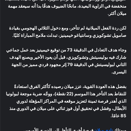
منخفضة في الزاوية البعيدة، مانحًا الضيوف هدفًا بدا أنه سيعقد مهمة
ميلان أكثر.
لكن ردة الفعل الميلانية لم تتأخر، ومع دخول الثلاثي الهجومي بقيادة
صامويل تشوكويزي وسانتياغو خيمينيز، تبدلت ملامح المباراة كليًا.
وجاء هدف التعادل في الدقيقة 73 من توقيع خيمينيز بعد عمل جماعي
شارك فيه بوليسيتش وتشوكويزي، قبل أن يعود الأخير ويصنع الهدف
الثاني لبوليسيتش في الدقيقة 79 إثر مجهود فردي مميز من الجهة
اليسرى.
بفضل هذه العودة القوية، عزز ميلان رصيده كأكثر الفرق استعادةً
للنقاط بعد التأخر هذا الموسم (22 نقطة)، ووجّه ضربة موجعة لبولونيا
الذي أهدر فرصة ثمينة لتعزيز موقعه في المراكز المؤهلة لدوري
الأبطال، وفشل في تحقيق أول فوز ثنائي على ميلان في الدوري منذ
85 عامًا.
ويمتلك
نادي ميلان
فرصة أخرى للتأهل إلى الدوري الأوروبي