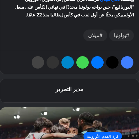
“اليورباليغ”، حين يواجه بولونيا مجددًا في نهائي الكأس على مبعل
الأولمبيكو، بحثًا عن أول لقب في كأس إيطاليا منذ 22 عامًا.
بولونيا
ميلان
فيسبوك
‫X
ماسنجر
واتساب
تيلقرام
مشاركة عبر البريد
طباعة
مدير التحرير
كرة القدم الأوروبية