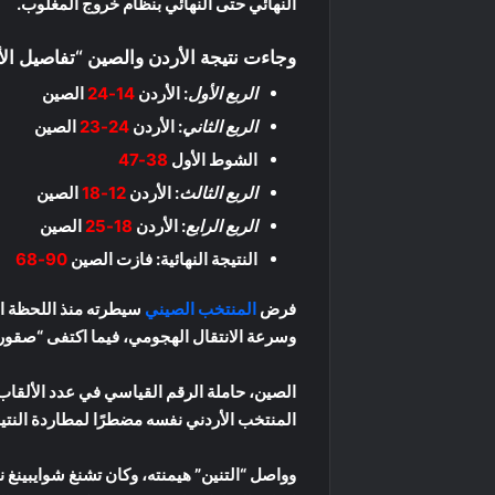
النهائي حتى النهائي بنظام خروج المغلوب.
وجاءت نتيجة الأردن والصين “تفاصيل الأ
الربع الأول
: الأردن
14-24
الصين
الربع الثاني
: الأردن
24-23
الصين
الشوط الأول
38-47
الربع الثالث
: الأردن
12-18
الصين
الربع الرابع
: الأردن
18-25
الصين
النتيجة النهائية: فازت الصين
90-68
فرض
المنتخب الصيني
وسرعة الانتقال الهجومي، فيما اكتفى “صقور 
المنتخب الأردني نفسه مضطرًا لمطاردة النتيج
وواصل “التنين” هيمنته، وكان تشنغ شوايبينغ