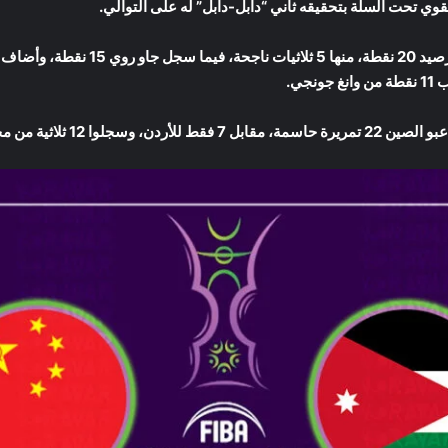
وي تحت السلة بتحقيقه ثاني “دابل-دابل” له على التوالي.
ثلاثية من مختلف الزوايا.