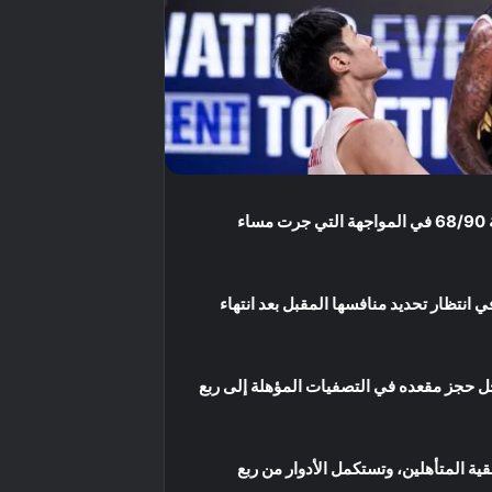
، بعدما حقق فوزًا كبيرًا على نظيره الأردني بنتيجة 68/90 في المواجهة التي جرت مساء
ربع النهائي، في انتظار تحديد منافسها المقبل بعد انتهاء
ل حجز مقعده في التصفيات المؤهلة إلى ربع
ية المتأهلين، وتستكمل الأدوار من ربع