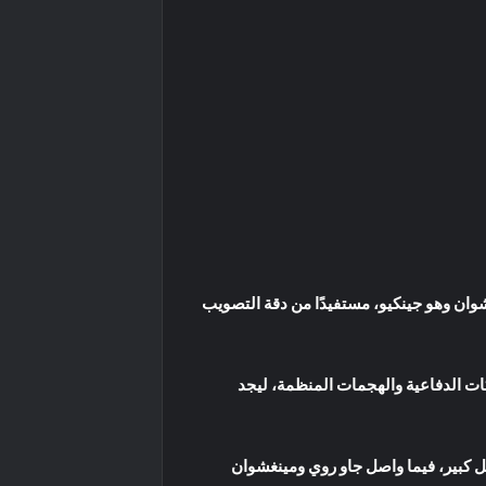
ندفاع هجومي كاسح 17-0 بقيادة الثنائي هو مينغشوان وهو جينكيو، مستفيدًا من دقة التصويب
 واضح في التحركات الدفاعية والهجمات المنظمة، ليجد
ل كبير، فيما واصل جاو روي ومينغشوان