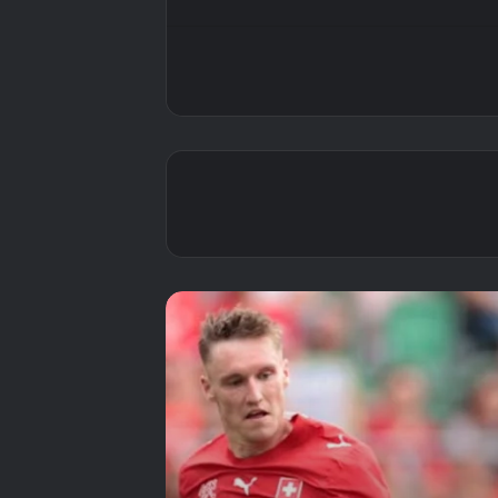
النسيم السويسري
عاصفة هذه المرة —
والأردن لم يجد مظلة