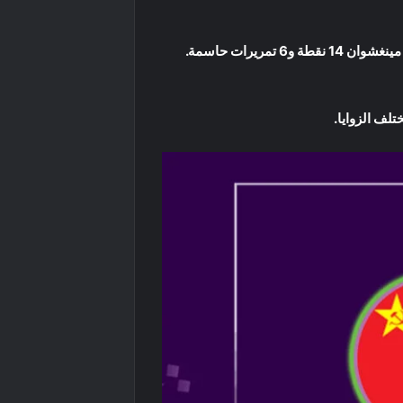
وأنهى تشنغ المباراة متصدرًا قائمة الهدافين برصيد 20 نقطة، منها 5 ثلاثيات ناجحة، فيما سجل جاو روي 15 نقطة، وأضاف مينغشوان 14 نقطة و6 تمريرات حاسمة.