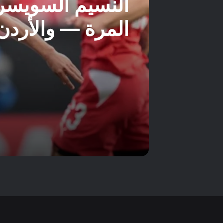
النسيم السويسر
المرة — والأردن