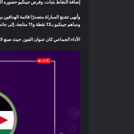
إضافة النقاط بثبات، وفرض جينكيو حضوره الق
وساهم جينكيو بـ13 نقطة و11 متابعة، إلى جانب 11 نقطة من وانغ جونجي.
الأداء الجماعي كان عنوان الفوز، حيث صنع لاعبو الصين 22 تمريرة حاسمة، مقابل 7 فقط للأردن، وسجلوا 12 