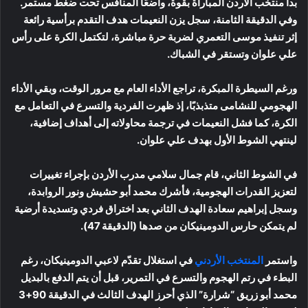
بدأ منتخب الأردن المباراة بقوة، واضعًا المنافس تحت ضغط مستمر.
وفي الدقيقة الثامنة، سجل يزن النعيمات هدف التقدم برأسية رائعة
إثر تنفيذ موسى التعمري لضربة حرة مباشرة، لتكتمل الكرة على رأس
علي علوان وتستقر في الشباك.
ورغم السيطرة المبكرة، تراجع الأداء العام مع مرور الوقت، وبقي الأداء
الهجومي للنشامى متذبذبًا، إذ ظهرت الفردية والتسرع في التعامل مع
الكرة، كما فشل النعيمات في ترجمة محاولاته إلى أهداف إضافية،
لينتهي الشوط الأول بهدف علي علوان.
في الشوط الثاني، قام جمال سلامي مدرب الأردن بإجراء تغييرات
لتعزيز القدرات الهجومية، فأشرك محمد أبو حشيش ونور الروابدة،
وسجل إبراهيم سعادة الهدف الثاني بعد اختراق فردي وتسديدة أرضية
لم يتمكن حارس الدومينيكان من صدها (الدقيقة 47).
واستمر
المنتخب الأردني
في استغلال تقدّم لاعبي الدومينيكان، رغم
البطء في رتم الهجوم والتسرع في التمرير، قبل أن يتم الدفع بالبديل
محمد أبو زريق “شرارة” الذي أحرز الهدف الثالث في الدقيقة 90+3