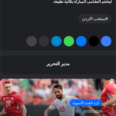
ليختتم النشامى المباراة بثلاثية نظيفة.
منتخب الاردن
فيسبوك
‫X
ماسنجر
واتساب
تيلقرام
مشاركة عبر البريد
طباعة
مدير التحرير
كرة القدم الآسيوية
31/05/2026