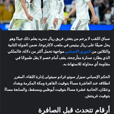
سباق اللقب لا يرحم من يتعثر، فريق ريال مدريد يعلم ذلك جيدًا وهو
يحل ضيفًا على ريال بيتيس في ملعب لاكارتوخا، ضمن الجولة الثانية
والثلاثين من
الدوري الإسباني
. مواجهة تحمل أكثر من دلالة، فالملكي
الذي يطارد صدارة متأرجحة، يقف أمام خصم لا يقل طموحًا في
مقاومة أي محاولة للاستهانة به.
الحكم الإسباني سيزار سوتو غرادو سيتولى إدارة اللقاء، المقرر
انطلاقه عند العاشرة مساءً بتوقيت القاهرة ومكة المكرمة وبغداد
وعمّان، الحادية عشرة مساءً بتوقيت أبوظبي ومسقط، والسابعة مساءً
بتوقيت غرينتش.
أرقام تتحدث قبل الصافرة