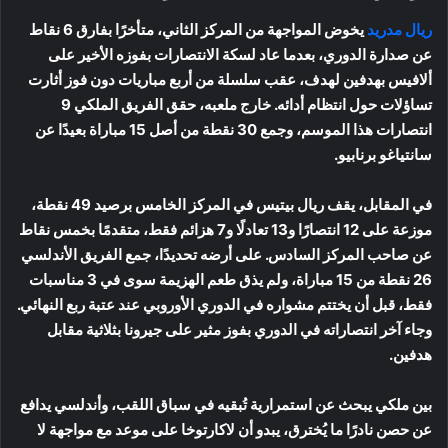
ريال مدريد
يخوض المواجهة من المركز الثاني، متأخرًا بفارق 6 نقاط
عن صدارة الدوري، بعدما عاد لسكة الانتصارات بفوزه الأخير على
ألافيس بهدفين لهدف، عقب سلسلة من أربع مباريات دون فوز أثارت
تساؤلات حول انتظام أدائه. خارج ملعبه، حقق الفريق الملكي 9
انتصارات هذا الموسم، وجمع 30 نقطة من أصل 15 مباراة بعيدًا عن
سانتياغو برنابيو.
في المقابل، يقف ريال بيتيس في المركز الخامس برصيد 49 نقطة،
موزعة على 12 انتصارًا و13 تعادلًا و7 هزائم فقط، متقدمًا بخمس نقاط
عن صاحب المركز السادس. على أرضه تحديدًا، جمع الفريق الأندلسي
26 نقطة من 15 مباراة، ولم يذق طعم الهزيمة سوى في 3 مناسبات
فقط، قبل أن يختتم مشواره في الدوري الأوروبي عند عتبة ربع النهائي.
وجاء آخر انتصاراته في الدوري بفوز مثير على جيرونا بثلاثية مقابل
هدفين.
بين ملكي يبحث عن استمرارية تُبقيه في سباق اللقب، وأندلسي يدافع
عن حصن نادرًا ما يُخترق، يبدو أن لاكارتوخا على موعد مع مواجهة لا