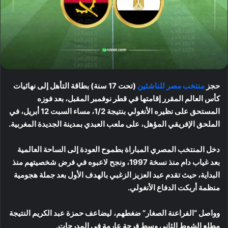
حجز
منتخب مصر للناشئين
(تحت 17 سنة) بطاقة التأهل إلى نهائيات
كأس العالم المقرر إقامتها في قطر نوفمبر المقبل، بعد فوزه
المستحق على نظيره الأنغولي بنتيجة 1/2، مساء السبت 12 أبريل، في
الملحق الإفريقي المؤهل، على ملعب العبدي بمدينة الجديدة المغربية.
دخل المنتخب المصري المباراة بطموح العودة إلى الساحة العالمية
بعد غياب دام منذ نسخة 1997، ونجح لاعبوه في فرض شخصيتهم منذ
البداية، حيث تقدم عبد العزيز الزغبي بالهدف الأول بعد جملة هجومية
منظمة أربكت الدفاع الأنغولي.
وواصل “الفراعنة الصغار” ضغطهم، ليضاعف حمزة عبد الكريم النتيجة
مطلع الشوط الثاني وسط فرحة عارمة في المدرجات.