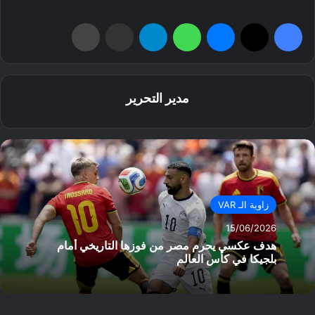
فيسبوك
‫X
ماسنجر
واتساب
تيلقرام
مشاركة عبر البريد
طباعة
مدير التحرير
زاوية الـ VAR
15/06/2026
هدف عكسي يحرم مصر من فوزها التاريخي أمام
بلجيكا في كأس العالم