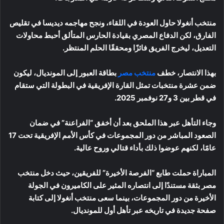
منتخب أنغولا حاول العودة في اللقاء، ونجح مهاجمه ديديسا في تقليص
الفارق، لكن الدفاع المصري بقيادة الحارس المتألق أحبط محاولات
التعديل، ليخرج الفريق فائزًا ومحققًا الحلم المنتظر.
بهذا الانتصار، خطف
منتخب مصر
بطاقة العبور إلى المونديال، ليكون
ضمن عشرة منتخبات تمثل القارة الإفريقية في البطولة التي ستقام
في قطر بين 3 و27 نوفمبر 2025.
وجاء التأهل عبر هذا الملحق بعد أن أخفق “الفراعنة” في ضمان
الصعود المباشر من دور المجموعات في كأس الأمم الإفريقية تحت 17
عامًا، لكنهم عوضوا ذلك بأداء قتالي وروح عالية.
المباراة حملت طابع “الفرصة الأخيرة” للفريقين، حيث دخل منتخب
مصر بثقة مستندًا إلى انتصاره المثير على الكاميرون في الجولة
الأخيرة من دور المجموعات، بينما سعى منتخب أنغولا إلى كتابة
صفحة جديدة في تاريخه عبر تأهل أول للمونديال.