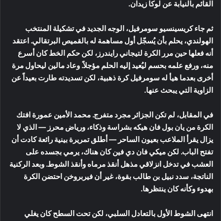
القائم بالنيابة عن لوكا زيدان.
ثم جاء كريسينسيو سومرفيل، الوجه الجديد في تشكيلة المنتخب
الهولندي، يحلم بأن يُسجّل أول مساهمة له بالقميص البرتقالي. اعتقد
أنه فعلها حين مرر الكرة لتيجاني رايندرز، لكن حكم الخط كان أسرع
منه، ورفع علمه بحسم ليُعيد إليه الحلم مؤجلاً. وعاد مالين ليحاول مرة
أخرى بعدما هيأ له سومرفيل كرة ذهبية، لكن تسديدته طارت بعيداً عن
الزاوية التي يبحث عنها.
في المقابل، لم تكن الجزائر مجرد متفرج. محمد الأمين عمورة افتك
الكرة من يان بول فان هيكه بشراسة وذكاء، ورياض محرز — الذي لا
يزال يقرأ الملاعب بعيون الساحر — أطلق تمريرة بينية رائعة كادت أن
تفتح الباب. لكن ميكي فان دي فين كان هناك، يرمي بجسده على
العشب في تدخل انزلاقي مذهل أنقذ مرماه وأنقذ الشوط. وبعد الركنية
الناتجة، سدد نبيل بن طالب بقوة، غير أن فيربروخن احتضن الكرة
بهدوء وكأنه كان ينتظرها.
انتهى الشوط الأول بالتعادل السلبي، لكن تحت السطح كان يغلي