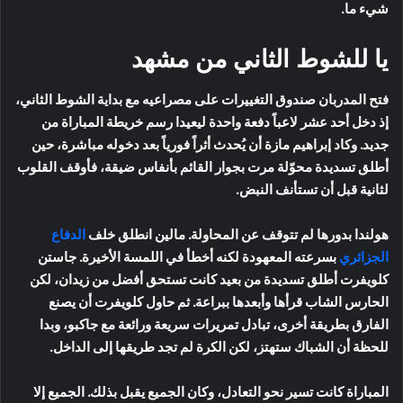
شيء ما.
يا للشوط الثاني من مشهد
فتح المدربان صندوق التغييرات على مصراعيه مع بداية الشوط الثاني،
إذ دخل أحد عشر لاعباً دفعة واحدة ليعيدا رسم خريطة المباراة من
جديد. وكاد إبراهيم مازة أن يُحدث أثراً فورياً بعد دخوله مباشرة، حين
أطلق تسديدة محوّلة مرت بجوار القائم بأنفاس ضيقة، فأوقف القلوب
لثانية قبل أن تستأنف النبض.
هولندا بدورها لم تتوقف عن المحاولة. مالين انطلق خلف
الدفاع
الجزائري
بسرعته المعهودة لكنه أخطأ في اللمسة الأخيرة. جاستن
كلويفرت أطلق تسديدة من بعيد كانت تستحق أفضل من زيدان، لكن
الحارس الشاب قرأها وأبعدها ببراعة. ثم حاول كلويفرت أن يصنع
الفارق بطريقة أخرى، تبادل تمريرات سريعة ورائعة مع جاكبو، وبدا
للحظة أن الشباك ستهتز، لكن الكرة لم تجد طريقها إلى الداخل.
المباراة كانت تسير نحو التعادل، وكان الجميع يقبل بذلك. الجميع إلا