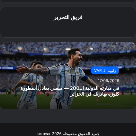
فريق التحرير
موق
ع
الوي
ب
زاوية الـ VAR
17/06/2026
في مبارته الدولية الـ200 — ميسي يعادل أسطورة
كلوزه بهاتريك في الجزائر
جميع الحقوق محفوظة koravar 2026