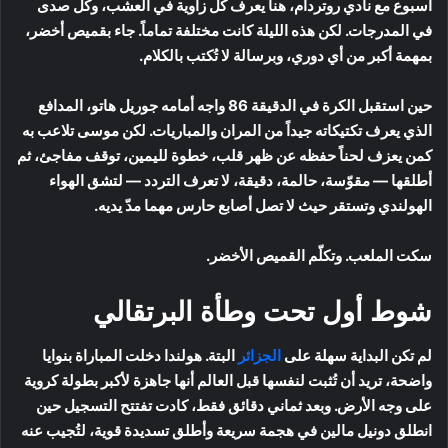
أسبوع مع نادي روتردام، هنا يعرف كل زاوية في العشب، وكل صدى
في المدرجات. لكن هذه الليلة كانت مختلفة تماماً. جاء بقميص أخضر،
بمهمة أكبر من أي دوري، وبرسالة لا تُكتب بالكلام.
حين استقبل الكرة في الدقيقة 86 واجه أمامه جوريل هاتو، المدافع
الذي يعرف تكتيكاته جيداً من المران والمباريات. لكن موسى تلاعب به
كمن يعزف لحناً حفظه عن ظهر قلب، خطوة لليمين، توقف مفاجئ، ثم
أطلقها — مقوّسة، حالمة، دقيقة، لا تعرف التردد — لتشق الهواء
الهولندي وتستقر حيث لا تصل أصابع حارس مهما مدّ يديه.
سكت الملعب. وتكلّم القميص الأخضر.
شوط أول تحت وطأة البرتقالي
لم تكن البداية سهلة على
الجزائر
البتة. هولندا دخلت المباراة بنوايا
واضحة، تريد أن تُثبت لنفسها قبل العالم أنها جاهزة لأكبر بطولة كروية
على وجه الأرض. وبعد ثماني دقائق فقط، كادت تفتتح التسجيل حين
انطلق دونيل مالين في هجمة سريعة وأطلق تسديدة قوية، لتُجيب عنه