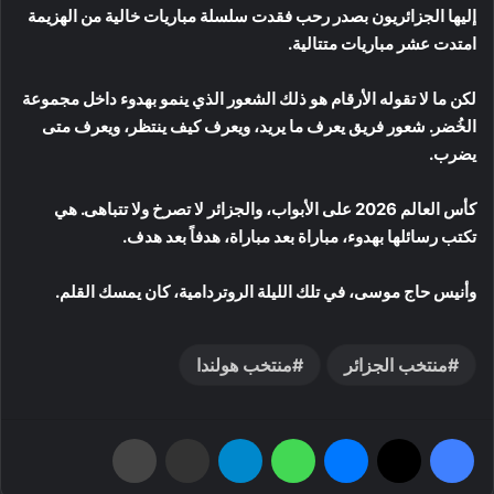
إليها الجزائريون بصدر رحب فقدت سلسلة مباريات خالية من الهزيمة
امتدت عشر مباريات متتالية.
لكن ما لا تقوله الأرقام هو ذلك الشعور الذي ينمو بهدوء داخل مجموعة
الخُضر. شعور فريق يعرف ما يريد، ويعرف كيف ينتظر، ويعرف متى
يضرب.
كأس العالم 2026 على الأبواب، والجزائر لا تصرخ ولا تتباهى. هي
تكتب رسائلها بهدوء، مباراة بعد مباراة، هدفاً بعد هدف.
وأنيس حاج موسى، في تلك الليلة الروتردامية، كان يمسك القلم.
منتخب الجزائر
منتخب هولندا
فيسبوك
‫X
ماسنجر
واتساب
تيلقرام
مشاركة عبر البريد
طباعة