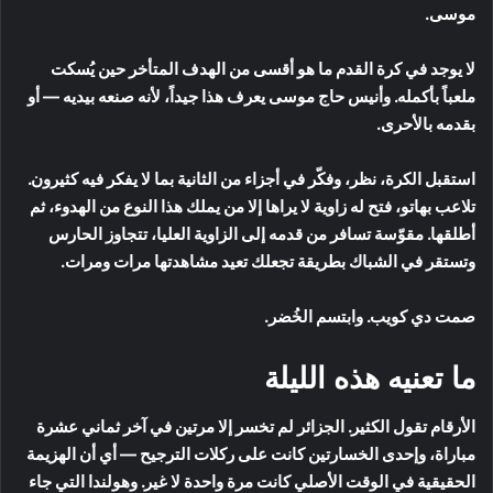
موسى.
لا يوجد في كرة القدم ما هو أقسى من الهدف المتأخر حين يُسكت
ملعباً بأكمله. وأنيس حاج موسى يعرف هذا جيداً، لأنه صنعه بيديه — أو
بقدمه بالأحرى.
استقبل الكرة، نظر، وفكّر في أجزاء من الثانية بما لا يفكر فيه كثيرون.
تلاعب بهاتو، فتح له زاوية لا يراها إلا من يملك هذا النوع من الهدوء، ثم
أطلقها. مقوّسة تسافر من قدمه إلى الزاوية العليا، تتجاوز الحارس
وتستقر في الشباك بطريقة تجعلك تعيد مشاهدتها مرات ومرات.
صمت دي كويب. وابتسم الخُضر.
ما تعنيه هذه الليلة
الأرقام تقول الكثير. الجزائر لم تخسر إلا مرتين في آخر ثماني عشرة
مباراة، وإحدى الخسارتين كانت على ركلات الترجيح — أي أن الهزيمة
الحقيقية في الوقت الأصلي كانت مرة واحدة لا غير. وهولندا التي جاء