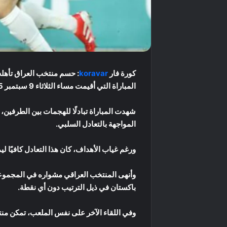
كورة فار
koravar
المباراة التي أقيمت مساء الثلاثاء 9 سبتمبر 2025 على ستاد المجمع الوطني الرياضي في فنوم بينه، ضمن الجولة الثالثة والأخيرة من منافسات المجموعة السابعة.
شهدت المباراة تبادلًا للهجمات بين الطرفين
المواجهة بالتعادل السلبي.
ورغم غياب الأهداف، كان هذا التعادل كافيًا ل
باكستان في ذيل الترتيب دون أي نقطة.
وفي اللقاء الآخر على نفس الملعب، تمكن منت