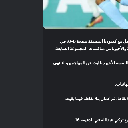
: حسم منتخب العراق تأهله رسميًا إلى نهائيات كأس آسيا تحت 23 عامًا 2026 في السعودية، بعدما تعادل مع كمبوديا المضيفة بنتيجة 0-0، في
للمسة الأخيرة غابت عن المهاجمين، لتنتهي
هائيات.
وأنهى المنتخب العراقي مشواره في المجموعة برصيد 7 نقاط من فوزين وتعادل، متفوقًا على كمبوديا التي جاءت ثانية بـ5 نقاط، ثم عُمان بـ4 نقاط، فيما بقيت
كي عبدالله في الدقيقة 16.