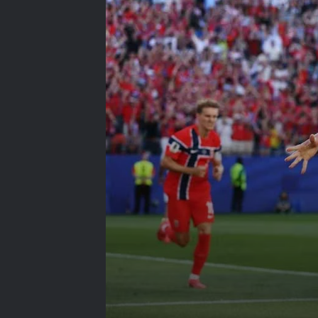
هالاند يعزف سيمفونية
نرويجية على وقع أنين
الدفاع العراقي
دوسكي يسجل من زاوية
مستحيلة وباسل يصمد —
أسود الرافدين يحرجون
لاروخا في لاكورونيا
يسراه لم تخطئ — علي
يوسف يفتح حسابه
الدولي في جيرونا قبل
المونديال