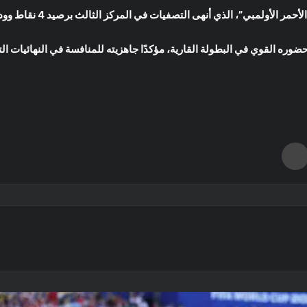
لأولمبي”، الذي أنهى التصفيات في المركز الثالث برصيد 4 نقاط وودع المنافسة رسميًا.
ضوره القوي في البطولة القارية، مؤكدًا جاهزيته للمنافسة في النهائيات التي 
طباعة