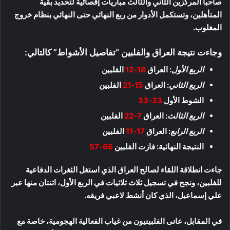
صاحبا المركزين الثاني والثالث مباريات إقصائية لتحديد بقية
المتأهلين، وتستكمل الأدوار من ربع النهائي حتى النهائي بنظام خروج
المغلوب.
وجاءت نتيجة العراق والفلبين “تفاصيل الأشواط” كالتالي:
الربع الأول
: العراق
18-12
الفلبين
الربع الثاني
: العراق
15-21
الفلبين
الشوط الأول
33-33
الربع الثالث
: العراق
7-22
الفلبين
الربع الرابع
: العراق
17-11
الفلبين
النتيجة النهائية: فازت الفلبين
66-57
جاءت انطلاقة اللقاء لصالح العراق الذي استغل الثغرات الدفاعية
للفلبين، ونجح في تسجيل ثلاث ثلاثيات في الربع الأول، اثنتان منها عبر
علي إسماعيل، الذي كان أنشط لاعبي فريقه.
في المقابل، عانى الفلبينيون من غياب الفعالية الهجومية، خاصة مع