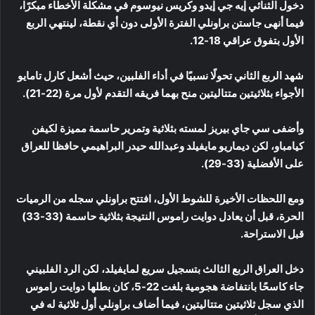
دخول الثنائي إيه جي إيدو وكريس نيوسوم في مشكلة الأخطاء مبكرًا،
فيما أنهى جاستن براونلي الفترة الأولى دون أي نقطة، لينتهي الربع
الأول بتفوق عراقي 18-12.
شهد الربع الثاني تحولًا نسبيًا في أداء الفلبين، حيث أشعل كارل تامايو
الأجواء بثلاثيتين متتاليتين منح بهما فريقه التقدم لأول مرة (22-21).
وأضفى سي جاي بيريز لمسته بثلاثية وتمرير حاسمة مميزة لكيفن
كيامباو، لكن ديماريو مايفيلد وعبدالله حيدر البراهيمي حافظا للعراق
على الأفضلية (33-29).
ومع اللحظات الأخيرة للشوط الأول، افتتح براونلي سجله من الرميات
الحرة، قبل أن يعادل دوايت راموس النتيجة بثلاثية حاسمة (33-33)
قبل الاستراحة.
دخل العراق الربع الثالث بتسجيل سريع لمايفيلد، لكن الرد الفلبيني
جاء كاسحًا بانتفاضة هجومية بلغت 22-5، كان بطلها دوايت راموس
الذي سجل ثلاثيتين متتاليتين، فيما أضاف براونلي أول ثلاثية له في