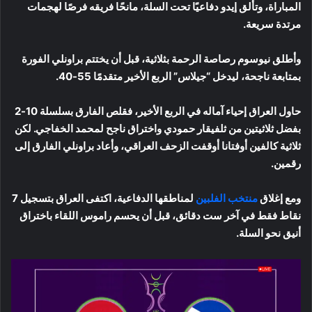
المباراة، وتألق إيدو دفاعيًا تحت السلة، مانحًا فريقه فرصًا لهجمات
مرتدة سريعة.
وأطلق نيوسوم رصاصة الرحمة بثلاثية، قبل أن يختتم براونلي الفورة
بمتابعة ناجحة، ليدخل “جيلاس” الربع الأخير متقدمًا 55-40.
حاول العراق إحياء آماله في الربع الأخير، فقلص الفارق بسلسلة 10-2
بفضل ثلاثيتين من ثلفيقار حمودي واختراق ناجح لمحمد الخفاجي. لكن
ثلاثية كالفين أوفتانا أوقفت الزحف العراقي، وأعاد براونلي الفارق إلى
رقمين.
ومع إغلاق
منتخب الفلبين
لمناطقها الدفاعية، اكتفى العراق بتسجيل 7
نقاط فقط في آخر ست دقائق، قبل أن يحسم راموس اللقاء باختراق
أنيق نحو السلة.