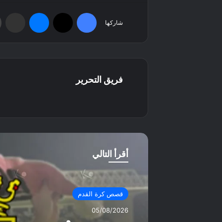
فيسبوك
‫X
ماسنجر
مشاركة عبر البريد
شاركها
فريق التحرير
موق
ع
الوي
ب
أقرأ التالي
قصص كرة القدم
05/08/2026