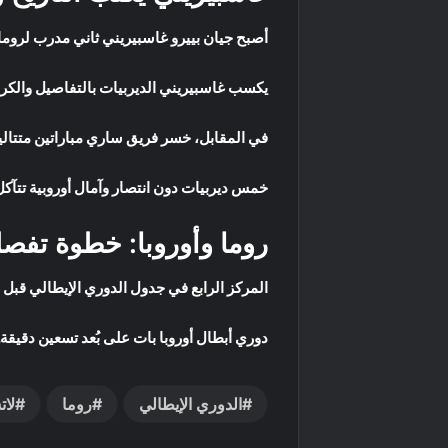
أصبح جيان بييرو غاسبيريني ثاني مدرب لروما خ
يكسب غاسبيريني الديربيات بالتفاصيل والكرا
في المقابل، خسر فريق ساري مباراتين متتاليت
خمس ديربيات دون انتصار وآمال أوروبية تتآك
روما وأوروبا: خطوة تفصل
المركز الرابع في جدول الدوري الإيطالي قبل ال
دوري أبطال أوروبا بات على بُعد تسعين دقيقة.
الدوري الإيطالي
روما
لات