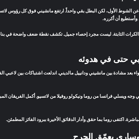
منفذ عن الشوط الأول، لكن البطل بقي واحداً. ارتفع مانشيني فوق كل رؤوس لات
 وأستطيع أن أكرره.
من الكرات الثابتة. ليست مجرد إحصاء جميل. تكشف نقطة ضعف واضحة في بنا
ربي حتى في هدوئه
اء بعد مشادة بين مانشيني ودانييل مالديني. اندلعت اشتباكات بين لاعبي الف
 وجه ويسلي فرانسا من روما ونيكولو روفيلا من لاتسيو. أكمل الفريقان المب
اشرة. اكتفى روما بما حقق وأدار الدقائق الأخيرة ببرود الفائز المطمئن.
وساري يعمّق الجرح