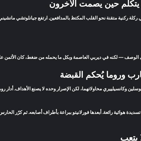
ي يتكلم حين يصمت الآخرون
كلة ركنية متقنة نحو القلب المكتظ بالمدافعين. ارتفع جيانلوتشي مانشيني 
 في الوصف — لكنه في ديربي العاصمة وبكل ما يحمله من ضغط، كان الأثمن عل
ارب وروما يُحكم القبضة
وسلين وكانسيلييري محاولاتهما، لكن الإصرار وحده لا يصنع الأهداف. أدار روم
ديدة هوائية رائعة. أبعدها فورلانيتو ببراعة بأطراف أصابعه. ثم كرّر الحارس
ا يتعب