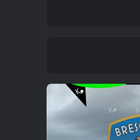
شمسٌ تُشرق في بورتو
وتغرب في لومبارديا..
حين أنقذ الحب بوافيشتا