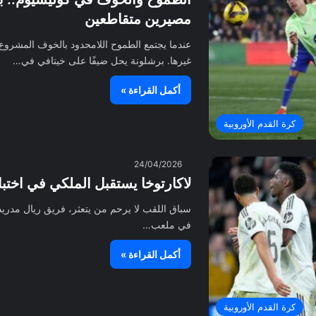
مصيرين متقاطعين
عندما يجتمع الطموح اللامحدود بالخوف المشروع
غيرها. برشلونة يحل ضيفًا على خيتافي في…
أكمل القراءة »
كرة القدم الأوروبية
24/04/2026
لاكارتوخا يستقبل الملكي في اخت
سباق اللقب لا يرحم من يتعثر، فريق ريال مدريد 
في ملعب…
أكمل القراءة »
كرة القدم الأوروبية