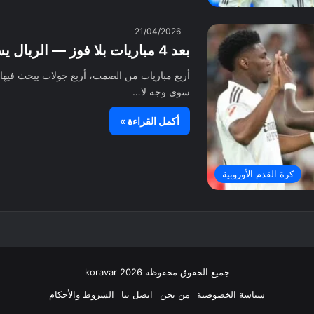
21/04/2026
بعد 4 مباريات بلا فوز — الريال يستيقظ متأخرًا بثنائية في ألافيس
أربع مباريات من الصمت، أربع جولات يبحث فيها 
سوى وجه لا…
أكمل القراءة »
كرة القدم الأوروبية
جميع الحقوق محفوظة koravar 2026
سياسة الخصوصية
من نحن
اتصل بنا
الشروط والأحكام