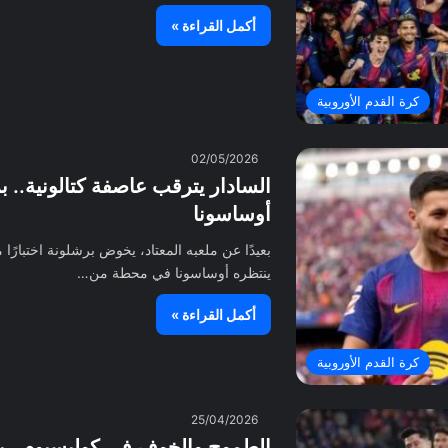
أكمل القراءة »
كرة القدم الأوروبية
02/05/2026
السادار يترقب عاصفة كتالونية.. ب
أوساسونا
بعيدًا عن ملعبه المعتاد، يخوض برشلونة اختبارً
ينتظره أوساسونا في محطة من…
أكمل القراءة »
كرة القدم الأوروبية
25/04/2026
الطموح والخوف في كوليسيوم.. ب